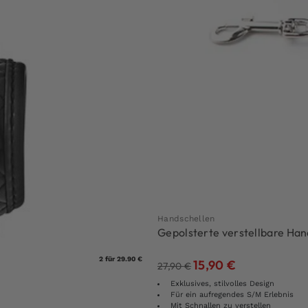
Handschellen
Gepolsterte verstellbare Ha
2 für 29.90 €
15,90
€
27,90
€
Exklusives, stilvolles Design
Für ein aufregendes S/M Erlebnis
Mit Schnallen zu verstellen