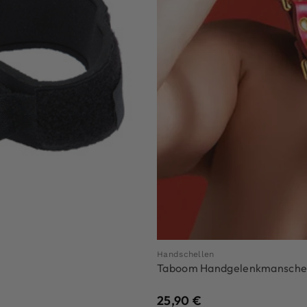
Handschellen
Taboom Handgelenkmansche
25,90
€