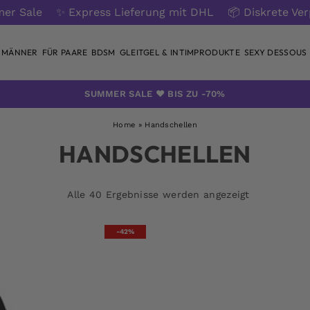
er Sale
✨ Express Lieferung mit DHL
📦 Diskrete Ve
 MÄNNER
FÜR PAARE
BDSM
GLEITGEL & INTIMPRODUKTE
SEXY DESSOUS
SUMMER SALE ❤️ BIS ZU -70%
Home
»
Handschellen
HANDSCHELLEN
Alle 40 Ergebnisse werden angezeigt
-42%