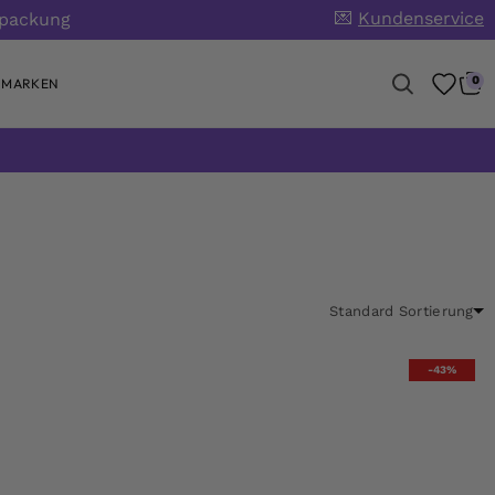
💌
Kundenservice
rpackung
0
MARKEN
-43%