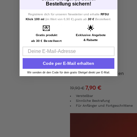
Bestellung sichern!
Registriere dich für unseren Newsletter und erhalte
RFSU
Klick 100 ml
(im Wert von 6,90 €)
gratis ab
30 €
Bestellwert.
Love Deal
💌
🌟
Gratis produkt
Exklusive Angebote
& Rabatte
ab 30 € Bestellwert
Email
Code per E-Mail erhalten
Handschellen
Schwarze Handschellen
Wir senden dir den Code für dein gratis Gleitgel direkt per E-Mail.
7,90
€
19,90
€
Verstellbar
Sinnliche Bestrafung
Für Anfänger und Fortgeschrittene