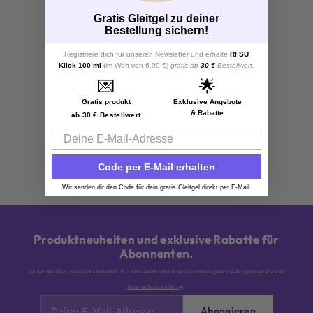
Gratis Gleitgel zu deiner
Bestellung sichern!
Registriere dich für unseren Newsletter und erhalte
RFSU
Klick 100 ml
(im Wert von 6,90 €)
gratis ab
30 €
Bestellwert.
💌
🌟
Gratis produkt
Exklusive Angebote
& Rabatte
ab 30 € Bestellwert
Email
Code per E-Mail erhalten
Wir senden dir den Code für dein gratis Gleitgel direkt per E-Mail.
Produktneuheiten und exklusive Rabatte für
Abonnenten.
Du kannst dich jederzeit abmelden. Wir verarbeiten deine personenbezogenen Daten gemäß unserer
Datenschutzerklärung
.
Abonnieren