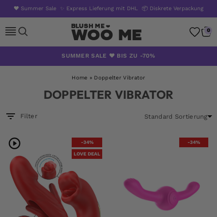
❤️ Summer Sale
✨ Express Lieferung mit DHL
📦 Diskrete Verpackung
Woo Me
0
Zum
SUMMER SALE ❤️ BIS ZU -70%
Inhalt
springen
Home
»
Doppelter Vibrator
DOPPELTER VIBRATOR
Filter
-34%
-34%
LOVE DEAL