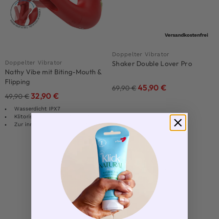
Versandkostenfrei
Doppelter Vibrator
Doppelter Vibrator
Shaker Double Lover Pro
Nathy Vibe mit Biting-Mouth &
Flipping
45,90
€
69,90
€
32,90
€
49,90
€
Wasserdicht IPX7
Klitoris- und G-Punkt-Vibrator 2-IN-1
Zur inneren und äußeren Stimulation
1
Alle 2 Ergebnisse werden angezeigt