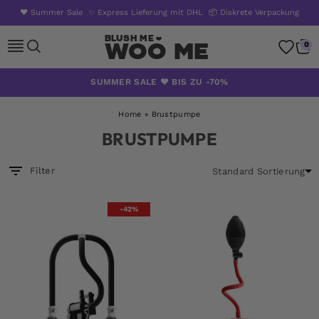
❤️ Summer Sale
✨ Express Lieferung mit DHL
📦 Diskrete Verpackung
Woo Me
0
Zum
SUMMER SALE ❤️ BIS ZU -70%
Inhalt
springen
Home
»
Brustpumpe
BRUSTPUMPE
Filter
-42%