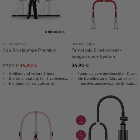
2 für 59.90 €
Brustpumpe
Brustpumpe
Saiz Brustpumpe Premium
Temptasia Brustwarzen-
Saugpumpen-System
34,90
€
34,90
€
59,90
€
Größere und vollere Brüste
Pump bis zum gewünschten Druck
Die Durchblutung führt zu einem unglaublich aufregenden Reiz
Die Durchblutung führt zu einem unglaublich aufregenden Reiz
Handpumpe mit Luftventil
Intensive, anschwellende Stimulation