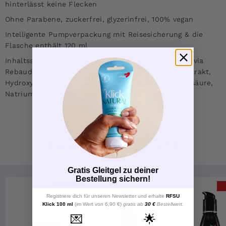
hinterlässt keine Flecken
Ohne Parabene, zuckerfrei, glyzerinfrei, 100% vegan
Intelligente Pumpverpackung mit Reisesicherung & die
Flasche enthält 120 ml
Inhaltsstoffe: Wasser, Glycerin, Cellulosegummi, Stevia
Rebaudiana-Extrakt, Olea Europaea (Oliven) Blattextrakt,
Hydroxyethylcellulose, Tetranatrium EDTA, Zitronensäure,
Natriumbenzoat, Kaliumsorbat, Aroma.
ÄHNLICHE PRODUKTE
Gratis Gleitgel zu deiner
Bestellung sichern!
-33%
Registriere dich für unseren Newsletter und erhalte
RFSU
Klick 100 ml
(im Wert von 6,90 €)
gratis ab
30 €
Bestellwert.
💌
🌟