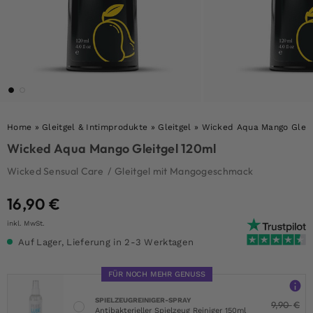
Home
»
Gleitgel & Intimprodukte
»
Gleitgel
»
Wicked Aqua Mango Gleit
Wicked Aqua Mango Gleitgel 120ml
Wicked Sensual Care
/
Gleitgel mit Mangogeschmack
16,90
€
inkl. MwSt.
Auf Lager, Lieferung in 2-3 Werktagen
FÜR NOCH MEHR GENUSS
SPIELZEUGREINIGER-SPRAY
9,90
€
Antibakterieller Spielzeug Reiniger 150ml