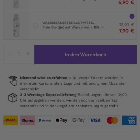
6,90
€
WASSERBASIERTES GLEITMITTEL
12,90
€
Pure Gleitgel auf Wasserbasis 150 ml
7,90
€
Wicked
In den Warenkorb
Aqua
Mango
Gleitgel
120ml
Niemand wird es erfahren
, alle unsere Pakete werden in
diskreten Kartons ohne Logo und mit anonymen Absender
Menge
verschickt.
2-3 Werktage Expresslieferung
Bestellungen, die vor 12:00
Uhr aufgegeben werden, werden noch am selben Tag
versandt und in der Regel am nächsten Tag zugestellt.