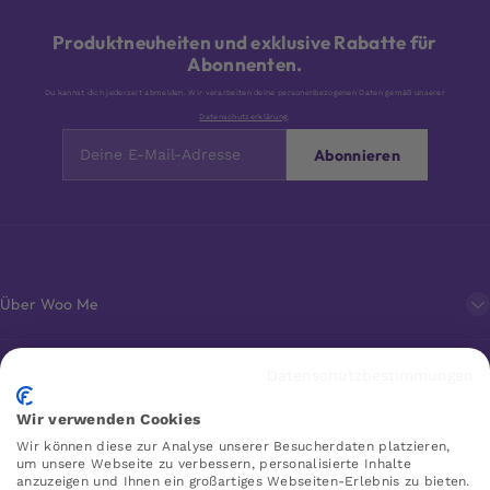
Produktneuheiten und exklusive Rabatte für
Abonnenten.
Du kannst dich jederzeit abmelden. Wir verarbeiten deine personenbezogenen Daten gemäß unserer
Datenschutzerklärung
.
Abonnieren
Über Woo Me
Kundenservice
Datenschutzbestimmungen
Wir verwenden Cookies
Favoriten
Wir können diese zur Analyse unserer Besucherdaten platzieren,
um unsere Webseite zu verbessern, personalisierte Inhalte
anzuzeigen und Ihnen ein großartiges Webseiten-Erlebnis zu bieten.