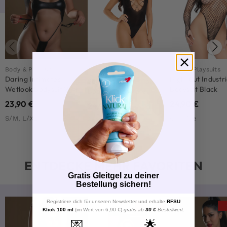
Body & Playsuits
Body & Playsuits
Body & Playsuits
Daring Intimates
High-Cut Industri
Seamless Racer Tank
Wetlook Bodysuit With
Bodysuit Black
Bodysuit Schwarz
Halter
23,90
€
24,90
€
24,90
€
S/M, L/XL
Onesize
Onesize
ENTDECKE MEHR FAVORITEN
Gratis Gleitgel zu deiner
Bestellung sichern!
Registriere dich für unseren Newsletter und erhalte
RFSU
-16%
-31%
Klick 100 ml
(im Wert von 6,90 €)
gratis ab
30 €
Bestellwert.
💌
🌟