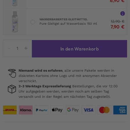
6,90
€
WASSERBASIERTES GLEITMITTEL
12,90
€
Pure Gleitgel auf Wasserbasis 150 ml
7,90
€
Unwrap
In den Warenkorb
Me
Satin
Bow
Bodysuit
Niemand wird es erfahren
, alle unsere Pakete werden in
diskreten Kartons ohne Logo und mit anonymen Absender
Red
verschickt.
Menge
2-3 Werktage Expresslieferung
Bestellungen, die vor 12:00
Uhr aufgegeben werden, werden noch am selben Tag
versandt und in der Regel am nächsten Tag zugestellt.