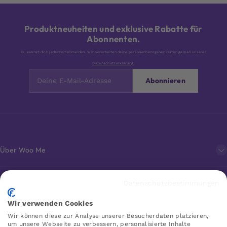
Produktneuheiten und exklusive Rabatte für
Abonnenten.
Du kannst dich jederzeit abmelden. Wir verarbeiten deine personenbezogenen Daten gemäß unserer
Datenschutzerklärung
.
Abonnieren
Über Woo Me
Kundenservice
Datenschutzbestimmungen
Wir verwenden Cookies
Favoriten
Wir können diese zur Analyse unserer Besucherdaten platzieren,
um unsere Webseite zu verbessern, personalisierte Inhalte