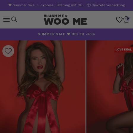
❤️ Summer Sale
✨ Express Lieferung mit DHL
📦 Diskrete Verpackung
Woo Me
0
Zum
SUMMER SALE ❤️ BIS ZU -70%
Inhalt
springen
LOVE DEAL