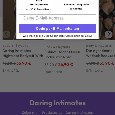
Gratis produkt
Exklusive Angebote
& Rabatte
ab 30 € Bestellwert
Email
Code per E-Mail erhalten
Wir senden dir den Code für dein gratis Gleitgel direkt per E-Mail.
Body & Playsuits
Body & Playsuits
Body & Playsuits
Daring Intimates
Daring Intimates
Fishnet Halter Queen
Highwaist Bodysuit With
Wetlook Bodysuit
Bodysuit in Rosa
Chain
Zipper
35,90
€
35,90
€
42,90
€
44,90
€
26,90
€
38,90
€
S/M, L/XL
S/M, L/XL
Queensize
Daring Intimates
Zeige mehr Produkte von Daring Intimates