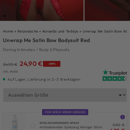
Home
»
Reizwäsche
»
Korsetts und Teddys
»
Unwrap Me Satin Bow Bod
Unwrap Me Satin Bow Bodysuit Red
Daring Intimates
/
Body & Playsuits
24,90
€
Ursprünglicher
Aktueller
34,90
€
-29%
Preis
Preis
inkl. MwSt.
war:
ist:
Auf Lager, Lieferung in 2-3 Werktagen
34,90 €
24,90 €.
FÜR NOCH MEHR GENUSS
SPIELZEUGREINIGER-SPRAY
9,90
€
Antibakterieller Spielzeug Reiniger 150ml