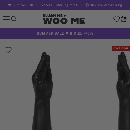
❤️ Summer Sale
✨ Express Lieferung mit DHL
📦 Diskrete Verpackung
Woo Me
0
Zum
SUMMER SALE ❤️ BIS ZU -70%
Inhalt
springen
LOVE DEAL