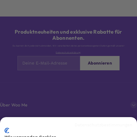
Produktneuheiten und exklusive Rabatte für
Abonnenten.
Du kannst dich jederzeit abmelden. Wir verarbeiten deine personenbezogenen Daten gemäß unserer
Datenschutzerklärung
.
Abonnieren
Über Woo Me
Kundenservice
Datenschutzbestimmungen