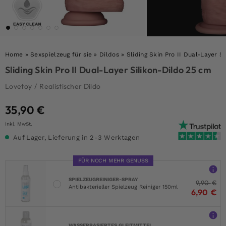
Home
»
Sexspielzeug für sie
»
Dildos
»
Sliding Skin Pro II Dual-Layer S
Sliding Skin Pro II Dual-Layer Silikon-Dildo 25 cm
Lovetoy
/
Realistischer Dildo
35,90
€
inkl. MwSt.
Auf Lager, Lieferung in 2-3 Werktagen
FÜR NOCH MEHR GENUSS
SPIELZEUGREINIGER-SPRAY
9,90
€
Antibakterieller Spielzeug Reiniger 150ml
6,90
€
WASSERBASIERTES GLEITMITTEL