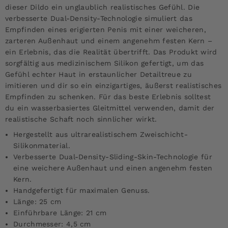
dieser Dildo ein unglaublich realistisches Gefühl. Die
verbesserte Dual-Density-Technologie simuliert das
Empfinden eines erigierten Penis mit einer weicheren,
zarteren Außenhaut und einem angenehm festen Kern –
ein Erlebnis, das die Realität übertrifft. Das Produkt wird
sorgfältig aus medizinischem Silikon gefertigt, um das
Gefühl echter Haut in erstaunlicher Detailtreue zu
imitieren und dir so ein einzigartiges, äußerst realistisches
Empfinden zu schenken. Für das beste Erlebnis solltest
du ein wasserbasiertes Gleitmittel verwenden, damit der
realistische Schaft noch sinnlicher wirkt.
Hergestellt aus ultrarealistischem Zweischicht-
Silikonmaterial.
Verbesserte Dual-Density-Sliding-Skin-Technologie für
eine weichere Außenhaut und einen angenehm festen
Kern.
Handgefertigt für maximalen Genuss.
Länge: 25 cm
Einführbare Länge: 21 cm
Durchmesser: 4,5 cm