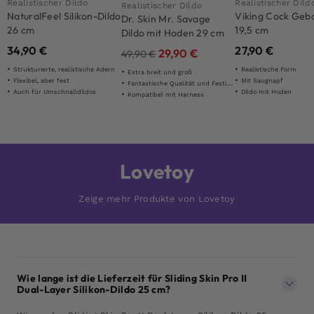
Realistischer Dildo
Realistischer Dild
Realistischer Dildo
NaturalFeel Silikon-Dildo
Viking Cock Geb
Dr. Skin Mr. Savage
26 cm
19,5 cm
Dildo mit Hoden 29 cm
34,90
€
27,90
€
29,90
€
49,90
€
Strukturierte, realistische Adern
Realistische Form
Extra breit und groß
Flexibel, aber fest
Mit Saugnapf
Fantastische Qualität und Festigkeit
Auch für Umschnalldildos
Dildo mit Hoden
Kompatibel mit Harness
Lovetoy
Zeige mehr Produkte von Lovetoy
Wie lange ist die Lieferzeit für Sliding Skin Pro II
Dual-Layer Silikon-Dildo 25 cm?