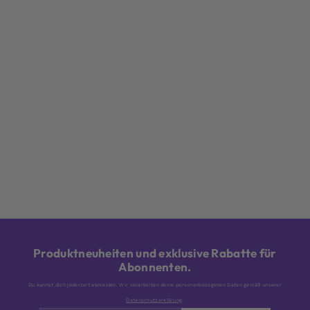
Produktneuheiten und exklusive Rabatte für
Abonnenten.
Du kannst dich jederzeit abmelden. Wir verarbeiten deine personenbezogenen Daten gemäß unserer
Datenschutzerklärung
.