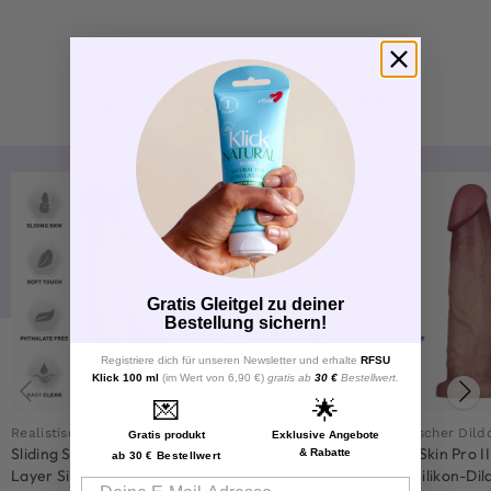
ÄHNLICHE PRODUKTE
-25%
Gratis Gleitgel zu deiner
Bestellung sichern!
Registriere dich für unseren Newsletter und erhalte
RFSU
Klick 100 ml
(im Wert von 6,90 €)
gratis ab
30 €
Bestellwert.
💌
🌟
Realistischer Dildo
Realistischer Dildo
Realistischer Dild
Gratis produkt
Exklusive Angebote
Sliding Skin Pro II Dual
Sliding Skin Pro II Dual-
Sliding Skin Pro I
& Rabatte
ab 30 € Bestellwert
Layer Silikon Dildo 20
Layer Silikon-Dildo 21,5
Layer Silikon-Dil
Email