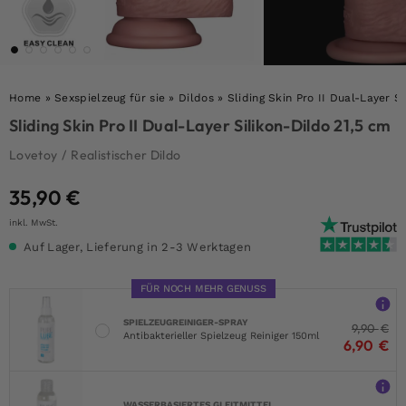
Home
»
Sexspielzeug für sie
»
Dildos
»
Sliding Skin Pro II Dual-Layer S
Sliding Skin Pro II Dual-Layer Silikon-Dildo 21,5 cm
Lovetoy
/
Realistischer Dildo
35,90
€
inkl. MwSt.
Auf Lager, Lieferung in 2-3 Werktagen
FÜR NOCH MEHR GENUSS
SPIELZEUGREINIGER-SPRAY
9,90
€
Antibakterieller Spielzeug Reiniger 150ml
6,90
€
WASSERBASIERTES GLEITMITTEL