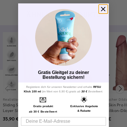
ÄHNLICHE PRODUKTE
-25%
Gratis Gleitgel zu deiner
Bestellung sichern!
Registriere dich für unseren Newsletter und erhalte
RFSU
Klick 100 ml
(im Wert von 6,90 €)
gratis ab
30 €
Bestellwert.
💌
🌟
Realistischer Dildo
Realistischer Dildo
Realistischer Dild
Sliding Skin Pro II Dual-
Sliding Skin Pro II Dual
Sliding Skin Pro I
Gratis produkt
Exklusive Angebote
Layer Silikon-Dildo 25
Layer Silikon Dildo 20
Layer Silikon-Dil
& Rabatte
ab 30 € Bestellwert
cm
cm
cm
35,90
€
35,90
€
35,90
€
47,90
€
Email
Realistisches Gefühl durch realistische Form und Design