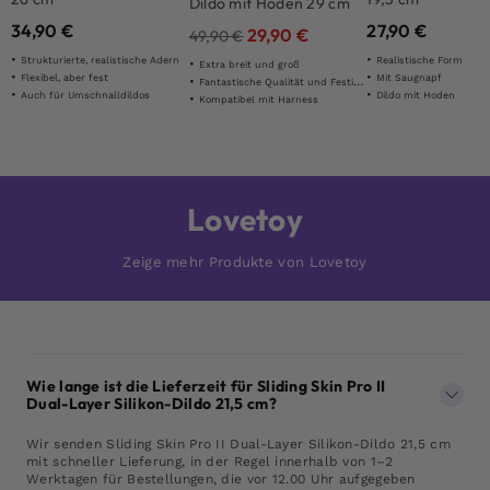
Dildo mit Hoden 29 cm
34,90
€
27,90
€
29,90
€
49,90
€
Strukturierte, realistische Adern
Realistische Form
Extra breit und groß
Flexibel, aber fest
Mit Saugnapf
Fantastische Qualität und Festigkeit
Auch für Umschnalldildos
Dildo mit Hoden
Kompatibel mit Harness
Lovetoy
Zeige mehr Produkte von Lovetoy
Wie lange ist die Lieferzeit für Sliding Skin Pro II
Dual-Layer Silikon-Dildo 21,5 cm?
Wir senden Sliding Skin Pro II Dual-Layer Silikon-Dildo 21,5 cm
mit schneller Lieferung, in der Regel innerhalb von 1–2
Werktagen für Bestellungen, die vor 12.00 Uhr aufgegeben