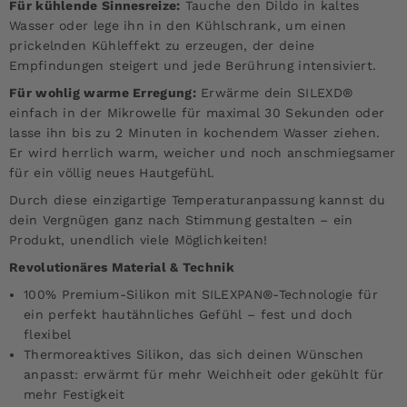
Für kühlende Sinnesreize:
Tauche den Dildo in kaltes
Wasser oder lege ihn in den Kühlschrank, um einen
prickelnden Kühleffekt zu erzeugen, der deine
Empfindungen steigert und jede Berührung intensiviert.
Für wohlig warme Erregung:
Erwärme dein SILEXD®
einfach in der Mikrowelle für maximal 30 Sekunden oder
lasse ihn bis zu 2 Minuten in kochendem Wasser ziehen.
Er wird herrlich warm, weicher und noch anschmiegsamer
für ein völlig neues Hautgefühl.
Durch diese einzigartige Temperaturanpassung kannst du
dein Vergnügen ganz nach Stimmung gestalten – ein
Produkt, unendlich viele Möglichkeiten!
Revolutionäres Material & Technik
100% Premium-Silikon mit SILEXPAN®-Technologie für
ein perfekt hautähnliches Gefühl – fest und doch
flexibel
Thermoreaktives Silikon, das sich deinen Wünschen
anpasst: erwärmt für mehr Weichheit oder gekühlt für
mehr Festigkeit