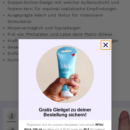
Doppel-Dichte-Design mit weicher Außenschicht und
festem Kern für maximal realistische Empfindungen
Ausgeprägte Adern und Textur für intensivere
Stimulation
Körperverträglich und hypoallergen
Frei von Phthalaten und Latex dank Platin-Silikon
Kraftvolle Saugnapf-Basis für freihändiges Vergnügen
Gesamtlänge: 22,8 cm
Einführbare Länge: 21,3 cm
Durchmesser: 5,4 cm
ÄHNLICHE PRODUKTE
Gratis Gleitgel zu deiner
-25%
Bestellung sichern!
Registriere dich für unseren Newsletter und erhalte
RFSU
Klick 100 ml
(im Wert von 6,90 €)
gratis ab
30 €
Bestellwert.