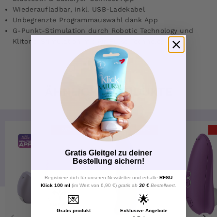
Wiederaufladbar, inkl. USB-Ladekabel
Unbegrenzte Programmauswahl dank App
G-Punkt-Stimulation durch Robotic Technology und
Klitoris-Stimulation mit Air Pulse Technology
ÄHNLICHE PRODUKTE
-28%
-14%
Gratis Gleitgel zu deiner
Bestellung sichern!
Registriere dich für unseren Newsletter und erhalte
RFSU
Klick 100 ml
(im Wert von 6,90 €)
gratis ab
30 €
Bestellwert.
💌
🌟
Gratis produkt
Exklusive Angebote