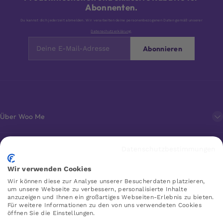
Abonnenten.
Du kannst dich jederzeit abmelden. Wir verarbeiten deine personenbezogenen Daten gemäß unserer
Datenschutzerklärung
.
Abonnieren
Über Woo Me
Kundenservice
Datenschutzbestimmungen
Wir verwenden Cookies
Favoriten
Wir können diese zur Analyse unserer Besucherdaten platzieren,
um unsere Webseite zu verbessern, personalisierte Inhalte
anzuzeigen und Ihnen ein großartiges Webseiten-Erlebnis zu bieten.
Für weitere Informationen zu den von uns verwendeten Cookies
öffnen Sie die Einstellungen.