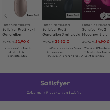
Love Deal
Love Deal
Lo
Luftdruck-Vibrator
Luftdruck-Vibrator
Luftdruck-Vibrato
Satisfyer Pro 2 Next
Satisfyer Pro 2
Satisfyer Pro 2
Generation
Generation 3 mit Liquid
Moderner Blüten
Air Schwarz
32,90
€
39,90
€
24,90
€
69,90
€
79,90
€
39,90
€
Meistverkauftes Produkt
Luxuriöses und elegantes Design
Wird über USB aufgel
Luftdrucktechnik
Leicht zu reinigen
11 Druckwellen-Progr
11 Intensitätsstufen
11 Druckwellen- und 12 Vibrationseinstellungen
Leicht zu reinigen
Satisfyer
Zeige mehr Produkte von Satisfyer