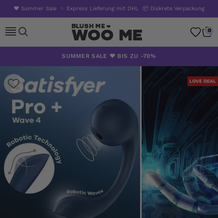
❤️ Summer Sale
✨ Express Lieferung mit DHL
📦 Diskrete Verpackung
Woo Me
0
Zum
SUMMER SALE ❤️ BIS ZU -70%
Inhalt
springen
LOVE DEAL