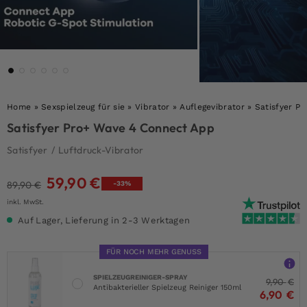
Home
»
Sexspielzeug für sie
»
Vibrator
»
Auflegevibrator
»
Satisfyer P
Satisfyer Pro+ Wave 4 Connect App
Satisfyer
/
Luftdruck-Vibrator
59,90
€
Ursprünglicher
Aktueller
89,90
€
-33%
Preis
Preis
inkl. MwSt.
war:
ist:
Auf Lager, Lieferung in 2-3 Werktagen
89,90 €
59,90 €.
FÜR NOCH MEHR GENUSS
SPIELZEUGREINIGER-SPRAY
9,90
€
Antibakterieller Spielzeug Reiniger 150ml
6,90
€