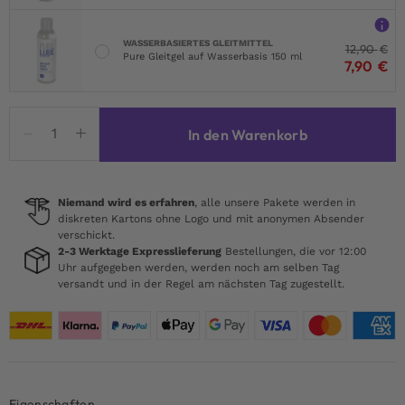
WASSERBASIERTES GLEITMITTEL
12,90
€
Pure Gleitgel auf Wasserbasis 150 ml
7,90
€
Satisfyer
In den Warenkorb
Pro+
Wave
4
Connect
Niemand wird es erfahren
, alle unsere Pakete werden in
diskreten Kartons ohne Logo und mit anonymen Absender
App
verschickt.
Menge
2-3 Werktage Expresslieferung
Bestellungen, die vor 12:00
Uhr aufgegeben werden, werden noch am selben Tag
versandt und in der Regel am nächsten Tag zugestellt.
Eigenschaften