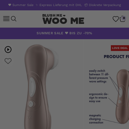
❤️ Summer Sale
✨ Express Lieferung mit DHL
📦 Diskrete Verpackung
Woo Me
0
Zum
SUMMER SALE ❤️ BIS ZU -70%
Inhalt
springen
LOVE DEAL