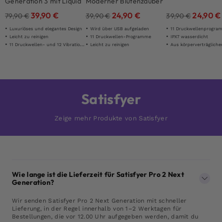
Generation 3 mit Liquid
Moderner Blütenzauber
Air Schwarz
39,90
€
24,90
€
24,90
€
79,90
€
39,90
€
39,90
€
Luxuriöses und elegantes Design
Wird über USB aufgeladen
11 Druckwellenprogra
Leicht zu reinigen
11 Druckwellen-Programme
IPX7 wasserdicht
11 Druckwellen- und 12 Vibrationseinstellungen
Leicht zu reinigen
Aus körperverträgliche
Satisfyer
Zeige mehr Produkte von Satisfyer
Wie lange ist die Lieferzeit für Satisfyer Pro 2 Next
Generation?
Wir senden Satisfyer Pro 2 Next Generation mit schneller
Lieferung, in der Regel innerhalb von 1–2 Werktagen für
Bestellungen, die vor 12.00 Uhr aufgegeben werden, damit du