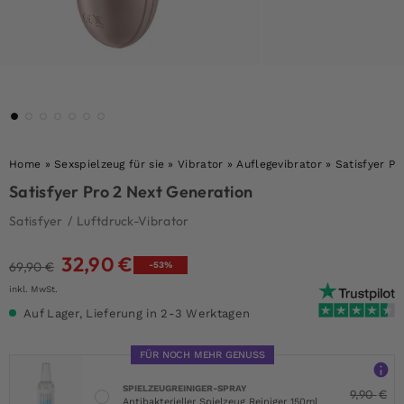
Home
»
Sexspielzeug für sie
»
Vibrator
»
Auflegevibrator
»
Satisfyer Pr
Satisfyer Pro 2 Next Generation
Satisfyer
/
Luftdruck-Vibrator
32,90
€
Ursprünglicher
Aktueller
69,90
€
-53%
Preis
Preis
inkl. MwSt.
war:
ist:
Auf Lager, Lieferung in 2-3 Werktagen
69,90 €
32,90 €.
FÜR NOCH MEHR GENUSS
SPIELZEUGREINIGER-SPRAY
9,90
€
Antibakterieller Spielzeug Reiniger 150ml