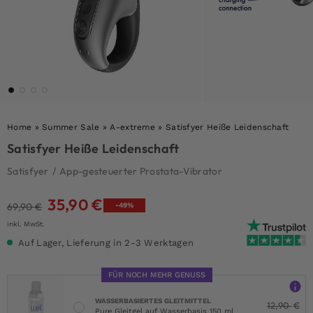
Home
»
Summer Sale
»
A-extreme
»
Satisfyer Heiße Leidenschaft
Satisfyer Heiße Leidenschaft
Satisfyer
/
App-gesteuerter Prostata-Vibrator
35,90
€
Ursprünglicher
Aktueller
69,90
€
-49%
Preis
Preis
inkl. MwSt.
war:
ist:
Auf Lager, Lieferung in 2-3 Werktagen
69,90 €
35,90 €.
FÜR NOCH MEHR GENUSS
WASSERBASIERTES GLEITMITTEL
12,90
€
Pure Gleitgel auf Wasserbasis 150 ml