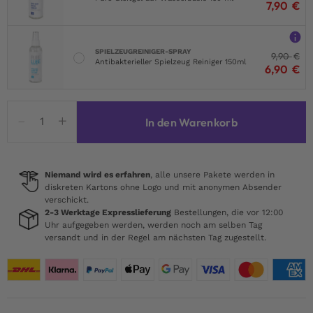
7,90
€
SPIELZEUGREINIGER-SPRAY
9,90
€
Antibakterieller Spielzeug Reiniger 150ml
6,90
€
Satisfyer
In den Warenkorb
Heiße
Leidenschaft
Menge
Niemand wird es erfahren
, alle unsere Pakete werden in
diskreten Kartons ohne Logo und mit anonymen Absender
verschickt.
2-3 Werktage Expresslieferung
Bestellungen, die vor 12:00
Uhr aufgegeben werden, werden noch am selben Tag
versandt und in der Regel am nächsten Tag zugestellt.