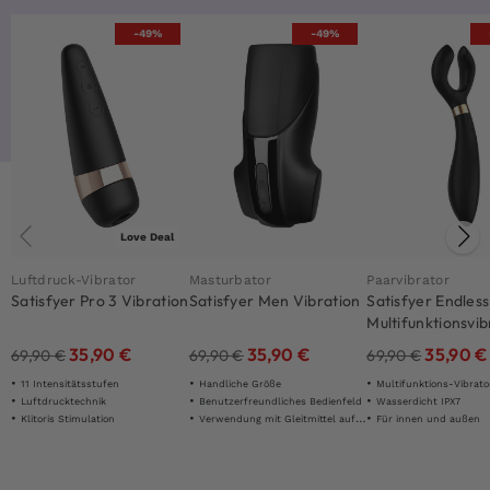
-49%
-49%
Love Deal
Luftdruck-Vibrator
Masturbator
Paarvibrator
Satisfyer Pro 3 Vibration
Satisfyer Men Vibration
Satisfyer Endless
Multifunktionsvib
Schwarz
35,90
€
35,90
€
35,90
€
69,90
€
69,90
€
69,90
€
11 Intensitätsstufen
Handliche Größe
Multifunktions-Vibrato
Luftdrucktechnik
Benutzerfreundliches Bedienfeld
Wasserdicht IPX7
Klitoris Stimulation
Verwendung mit Gleitmittel auf Wasserbasis
Für innen und außen