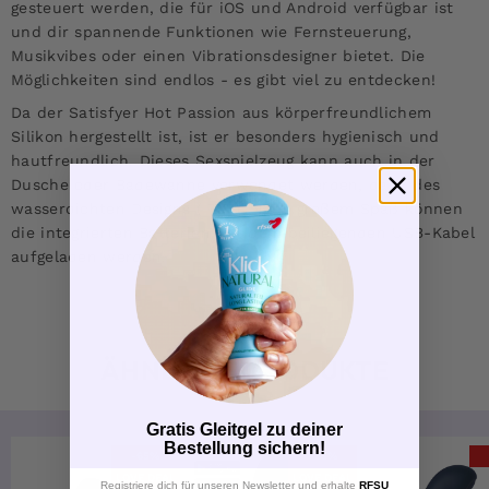
gesteuert werden, die für iOS und Android verfügbar ist
und dir spannende Funktionen wie Fernsteuerung,
Musikvibes oder einen Vibrationsdesigner bietet. Die
Möglichkeiten sind endlos - es gibt viel zu entdecken!
Da der Satisfyer Hot Passion aus körperfreundlichem
Silikon hergestellt ist, ist er besonders hygienisch und
hautfreundlich. Dieses Sexspielzeug kann auch in der
Dusche oder Badewanne verwendet werden, dank des
wasserdichten Designs (IPX7). Nach großem Spaß können
die integrierten Batterien mit dem beiliegenden USB-Kabel
aufgeladen werden.
ÄHNLICHE PRODUKTE
Gratis Gleitgel zu deiner
Bestellung sichern!
-65%
-33%
LOVE DEAL
LOVE DEAL
Registriere dich für unseren Newsletter und erhalte
RFSU