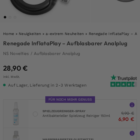
Home
»
Neuigkeiten
»
a-extrem Neuheiten
»
Renegade InflataPlay – Au
Renegade InflataPlay – Aufblasbarer Analplug
NS Novelties
/
Aufblasbarer Analplug
28,90
€
inkl. MwSt.
Auf Lager, Lieferung in 2-3 Werktagen
FÜR NOCH MEHR GENUSS
SPIELZEUGREINIGER-SPRAY
9,90
€
Antibakterieller Spielzeug Reiniger 150ml
6,90
€
WASSERBASIERTES GLEITMITTEL