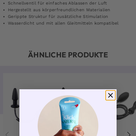
Schnellventil für einfaches Ablassen der Luft
Hergestellt aus körperfreundlichen Materialien
Gerippte Struktur für zusätzliche Stimulation
Wasserdicht und mit allen Gleitmitteln kompatibel
ÄHNLICHE PRODUKTE