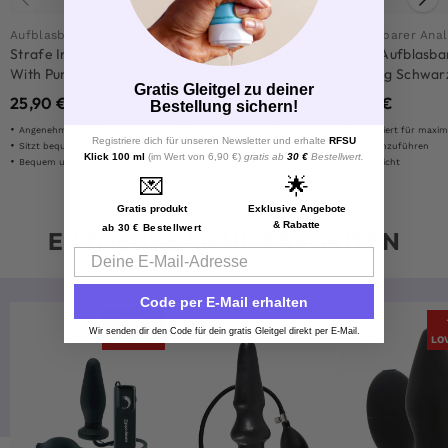
Aufblasbarer Analplug
Aufblasbarer Analplug
Aufblasbarer Anal
Strafe Inflatable Plug
Strafe Inflatable Plug
Kiotos Aufblasba
With Pump I
With Pump 17,8 cm
Analplug Schwar
Gratis Gleitgel zu deiner
25,90
€
25,90
€
26,90
€
Bestellung sichern!
Angenehmer Griff
Für intensive anale Stimulation
Strukturiert für maximal
Registriere dich für unseren Newsletter und erhalte
RFSU
Sitzt bequem
Auf Silikonbasis
Leicht einzuführen
Klick 100 ml
(im Wert von 6,90 €)
gratis ab
30 €
Bestellwert.
Bequem und angenehm
Flexible Struktur
Wasserdicht
💌
🌟
Gratis produkt
Exklusive Angebote
& Rabatte
ab 30 € Bestellwert
ENTDECKE MEHR FAVORITEN
Email
Code per E-Mail erhalten
-57%
Wir senden dir den Code für dein gratis Gleitgel direkt per E-Mail.
LOVE DEAL
LO