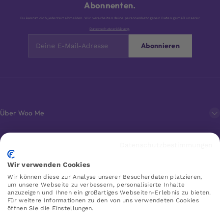
Abonnenten.
Du kannst dich jederzeit abmelden. Wir verarbeiten deine personenbezogenen Daten gemäß unserer
Datenschutzerklärung
.
Abonnieren
Über Woo Me
Kundenservice
Datenschutzbestimmungen
Wir verwenden Cookies
Favoriten
Wir können diese zur Analyse unserer Besucherdaten platzieren,
um unsere Webseite zu verbessern, personalisierte Inhalte
anzuzeigen und Ihnen ein großartiges Webseiten-Erlebnis zu bieten.
Für weitere Informationen zu den von uns verwendeten Cookies
öffnen Sie die Einstellungen.