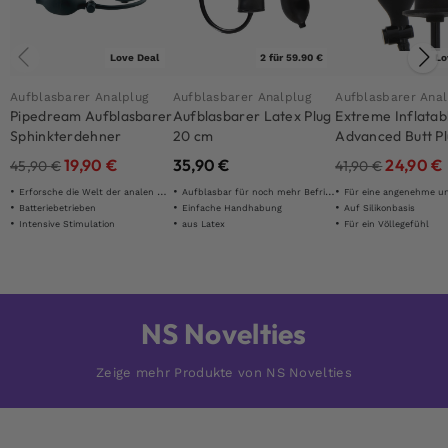
Love Deal
2 für 59.90 €
Lo
Aufblasbarer Analplug
Aufblasbarer Analplug
Aufblasbarer Anal
Pipedream Aufblasbarer
Aufblasbarer Latex Plug
Extreme Inflatab
Sphinkterdehner
20 cm
Advanced Butt P
19,90
€
35,90
€
24,90
€
45,90
€
41,90
€
Erforsche die Welt der analen Stimulation
Aufblasbar für noch mehr Befriedigung
Für eine angenehme und kontrollier
Batteriebetrieben
Einfache Handhabung
Auf Silikonbasis
Intensive Stimulation
aus Latex
Für ein Völlegefühl
NS Novelties
Zeige mehr Produkte von NS Novelties