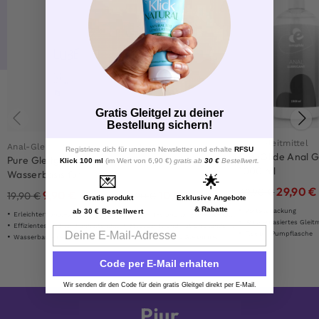
Gratis Gleitgel zu deiner
Bestellung sichern!
Anal-Gleitmittel
Anal-Gleitmittel
Anal-Gleitmittel
Registriere dich für unseren Newsletter und erhalte
RFSU
EasyGlide Anal G
Pure Gleitgel auf
Waterglide Anal 300ml
Klick 100 ml
(im Wert von 6,90 €)
gratis ab
30 €
Bestellwert.
1000 ml
Wasserbasis für
💌
🌟
Analverkehr 300 ml
29,90
€
39,90
€
9,90
€
10,90
€
19,90
€
14,90
€
Gratis produkt
Exklusive Angebote
& Rabatte
ab 30 € Bestellwert
Vorteilspackung
Erleichtert anales Eindringen
Effizientes und lang anhaltendes Gleitmittel
Wasserbasiertes Gleitm
Effizientes und lang anhaltendes Gleitmittel
Mild, sanft und hat eine lange Gleitwirkung
Email
Flexible Pumpflasche
Wasserbasiertes Gleitmittel
Wasserbasiertes Gleitmittel
Code per E-Mail erhalten
Wir senden dir den Code für dein gratis Gleitgel direkt per E-Mail.
Pjur