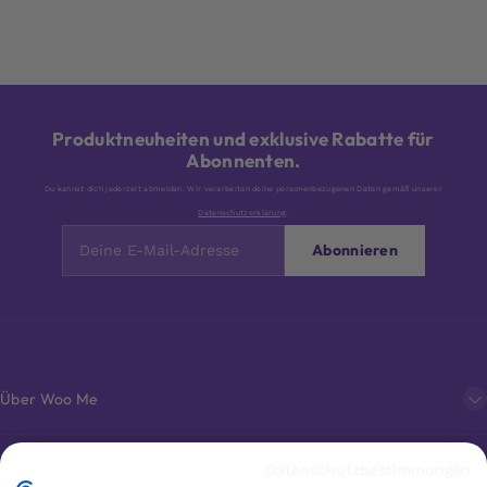
Produktneuheiten und exklusive Rabatte für
Abonnenten.
Du kannst dich jederzeit abmelden. Wir verarbeiten deine personenbezogenen Daten gemäß unserer
Datenschutzerklärung
.
Abonnieren
Über Woo Me
Kundenservice
Datenschutzbestimmungen