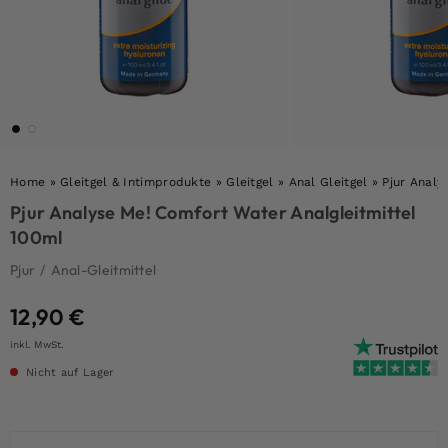
Home
»
Gleitgel & Intimprodukte
»
Gleitgel
»
Anal Gleitgel
»
Pjur Analy
Pjur Analyse Me! Comfort Water Analgleitmittel
100ml
Pjur
/
Anal-Gleitmittel
12,90
€
inkl. MwSt.
Nicht auf Lager