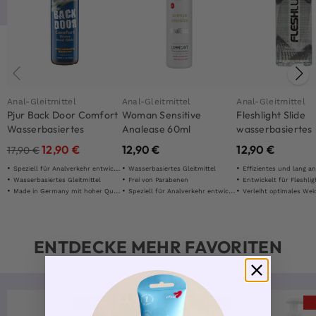
Anal-Gleitmittel
Anal-Gleitmittel
Anal-Gleitmittel
Pjur Back Door Comfort
Woman Sensitive
Fleshlight Slide
Wasserbasiertes
Analease 60ml
wasserbasiertes
Analgleitmittel 100ml
Analgleitmittel 
12,90
€
12,90
€
12,90
€
17,90
€
Speziell für Analverkehr entwickelt
Wasserbasiertes Gleitmittel
Effizientes und lang anhaltendes
Wasserbasiertes Gleitmittel
Frei von Parabenen
Entwickelt für Fleshligh
Made in Germany mit hoher Qualität
Speziell für Analverkehr entwickelt
Verleiht optimales Weichheitsgefühl un
ENTDECKE MEHR FAVORITEN
-50%
-27%