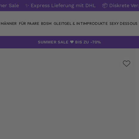
er Sale
✨ Express Lieferung mit DHL
📦 Diskrete Ve
 MÄNNER
FÜR PAARE
BDSM
GLEITGEL & INTIMPRODUKTE
SEXY DESSOUS
SUMMER SALE ❤️ BIS ZU -70%