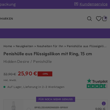
💌
Kundenservice
rpackung
0
MARKEN
Home
»
Neuigkeiten
»
Neuheiten für Ihn
»
Penishülle aus Flüssigsilikon mit Ring, 15 cm
Penishülle aus Flüssigsilikon mit Ring, 15 cm
Hidden Desire
/
Penishülle
25,90
€
Ursprünglicher
Aktueller
32,90
€
-21%
Preis
Preis
inkl. MwSt.
war:
ist:
Auf Lager, Lieferung in 2-3 Werktagen
32,90 €
25,90 €.
FÜR NOCH MEHR GENUSS
SPIELZEUGREINIGER-SPRAY
9,90
€