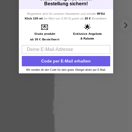
Bestellung sichern!
Registriere dich für unseren Newsletter und erhalte
RFSU
Klick 100 ml
(im Wert von 6,90 €)
gratis ab
30 €
Bestellwert.
💌
🌟
Gratis produkt
Exklusive Angebote
& Rabatte
ab 30 € Bestellwert
Email
Code per E-Mail erhalten
Wir senden dir den Code für dein gratis Gleitgel direkt per E-Mail.