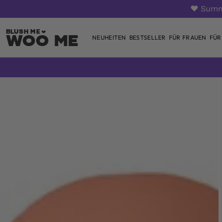
❤️ Summ
Woo Me
NEUHEITEN
BESTSELLER
FÜR FRAUEN
FÜR
Zum
Inhalt
springen