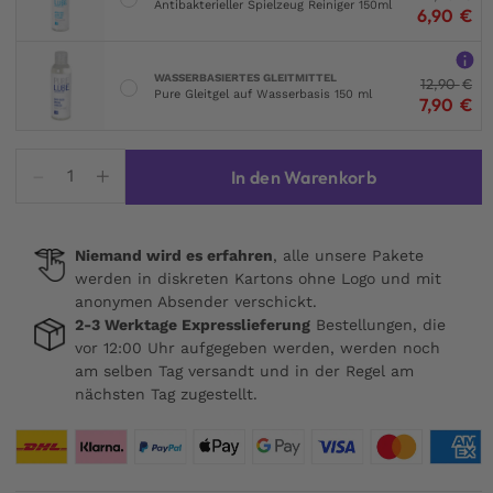
Antibakterieller Spielzeug Reiniger 150ml
6,90
€
WASSERBASIERTES GLEITMITTEL
12,90
€
Pure Gleitgel auf Wasserbasis 150 ml
7,90
€
Penishülle
In den Warenkorb
aus
Flüssigsilikon
mit
Niemand wird es erfahren
, alle unsere Pakete
Ring,
werden in diskreten Kartons ohne Logo und mit
15
anonymen Absender verschickt.
cm
2-3 Werktage Expresslieferung
Bestellungen, die
Menge
vor 12:00 Uhr aufgegeben werden, werden noch
am selben Tag versandt und in der Regel am
nächsten Tag zugestellt.