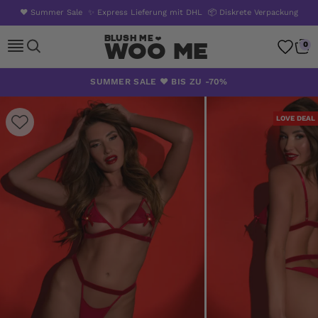
❤️ Summer Sale
✨ Express Lieferung mit DHL
📦 Diskrete Verpackung
Woo Me
0
Zum
SUMMER SALE ❤️ BIS ZU -70%
Inhalt
springen
LOVE DEAL