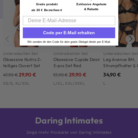
Gratis produkt
Exklusive Angebote
& Rabatte
ab 30 € Bestellwert
Email
Code per E-Mail erhalten
Love Deal
Love Deal
Wir senden dir den Code für dein gratis Gleitgel direkt per E-Mail.
Unterwäschen Set
Unterwäschen Set
Unterwäschen Se
Obsessive Nutris 2-
Obsessive Cupide Desir
Leg Avenue BH,
teiliges Ouvert Set
3-pcs Set Red
Strumpfhalter & 
String Schwarz
29,90
€
29,90
€
34,90
€
47,90
€
51,90
€
XS/S, XL/XXL
L/XL, XXL/XXXL
L
Daring Intimates
Zeige mehr Produkte von Daring Intimates