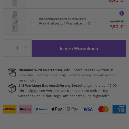
6,90
€
WASSERBASIERTES GLEITMITTEL
12,90
€
Pure Gleitgel auf Wasserbasis 150 ml
7,90
€
Peek-
In den Warenkorb
a-
Boo
Bow
Bra
Niemand wird es erfahren
, alle unsere Pakete werden in
diskreten Kartons ohne Logo und mit anonymen Absender
&
verschickt.
Panty
2-3 Werktage Expresslieferung
Bestellungen, die vor 12:00
Set
Uhr aufgegeben werden, werden noch am selben Tag
versandt und in der Regel am nächsten Tag zugestellt.
Red
Menge