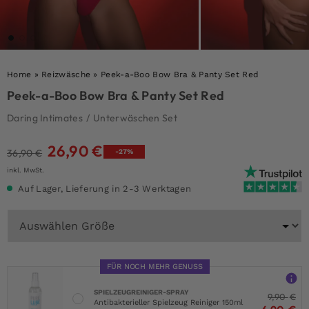
Home
»
Reizwäsche
»
Peek-a-Boo Bow Bra & Panty Set Red
Peek-a-Boo Bow Bra & Panty Set Red
Daring Intimates
/
Unterwäschen Set
26,90
€
Ursprünglicher
Aktueller
36,90
€
-27%
Preis
Preis
inkl. MwSt.
war:
ist:
Auf Lager, Lieferung in 2-3 Werktagen
36,90 €
26,90 €.
FÜR NOCH MEHR GENUSS
SPIELZEUGREINIGER-SPRAY
9,90
€
Antibakterieller Spielzeug Reiniger 150ml