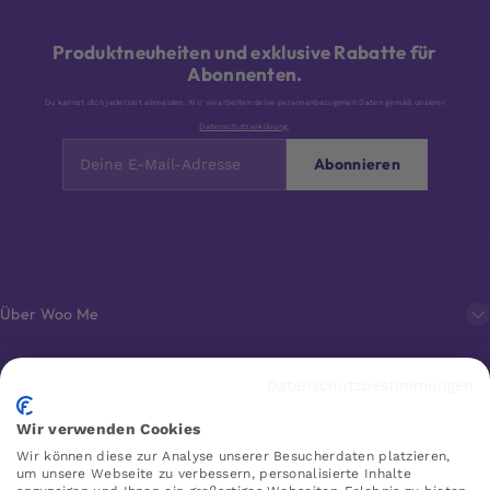
Produktneuheiten und exklusive Rabatte für
Abonnenten.
Du kannst dich jederzeit abmelden. Wir verarbeiten deine personenbezogenen Daten gemäß unserer
Datenschutzerklärung
.
Abonnieren
Über Woo Me
Kundenservice
Datenschutzbestimmungen
Wir verwenden Cookies
Favoriten
Wir können diese zur Analyse unserer Besucherdaten platzieren,
um unsere Webseite zu verbessern, personalisierte Inhalte