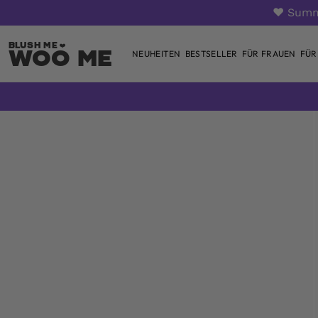
❤️ Summ
Woo Me
NEUHEITEN
BESTSELLER
FÜR FRAUEN
FÜR
Zum
Inhalt
springen