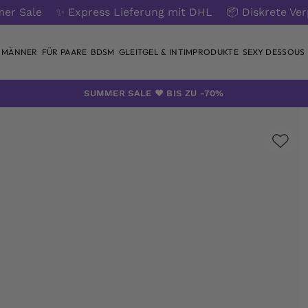
er Sale
✨ Express Lieferung mit DHL
📦 Diskrete Ve
 MÄNNER
FÜR PAARE
BDSM
GLEITGEL & INTIMPRODUKTE
SEXY DESSOUS
SUMMER SALE ❤️ BIS ZU -70%