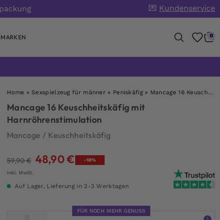
💌
Kundenservice
rpackung
0
MARKEN
Home
»
Sexspielzeug für männer
»
Peniskäfig
»
Mancage 16 Keuschheitskäfig mit Harnröhrenstimulation
Mancage 16 Keuschheitskäfig mit
Harnröhrenstimulation
Mancage
/
Keuschheitskäfig
48,90
€
Ursprünglicher
Aktueller
59,90
€
-18%
Preis
Preis
inkl. MwSt.
war:
ist:
Auf Lager, Lieferung in 2-3 Werktagen
59,90 €
48,90 €.
FÜR NOCH MEHR GENUSS