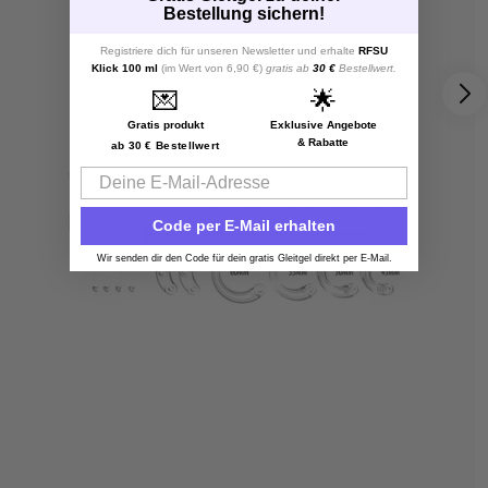
Bestellung sichern!
Registriere dich für unseren Newsletter und erhalte
RFSU
Klick 100 ml
(im Wert von 6,90 €)
gratis ab
30 €
Bestellwert.
💌
🌟
Gratis produkt
Exklusive Angebote
& Rabatte
ab 30 € Bestellwert
Email
Code per E-Mail erhalten
Wir senden dir den Code für dein gratis Gleitgel direkt per E-Mail.