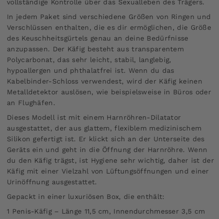
vollständige Kontrolle über das Sexualleben des Trägers.
In jedem Paket sind verschiedene Größen von Ringen und
Verschlüssen enthalten, die es dir ermöglichen, die Größe
des Keuschheitsgürtels genau an deine Bedürfnisse
anzupassen. Der Käfig besteht aus transparentem
Polycarbonat, das sehr leicht, stabil, langlebig,
hypoallergen und phthalatfrei ist. Wenn du das
Kabelbinder-Schloss verwendest, wird der Käfig keinen
Metalldetektor auslösen, wie beispielsweise in Büros oder
an Flughäfen.
Dieses Modell ist mit einem Harnröhren-Dilatator
ausgestattet, der aus glattem, flexiblem medizinischem
Silikon gefertigt ist. Er klickt sich an der Unterseite des
Geräts ein und geht in die Öffnung der Harnröhre. Wenn
du den Käfig trägst, ist Hygiene sehr wichtig, daher ist der
Käfig mit einer Vielzahl von Lüftungsöffnungen und einer
Urinöffnung ausgestattet.
Gepackt in einer luxuriösen Box, die enthält:
1 Penis-Käfig – Länge 11,5 cm, Innendurchmesser 3,5 cm