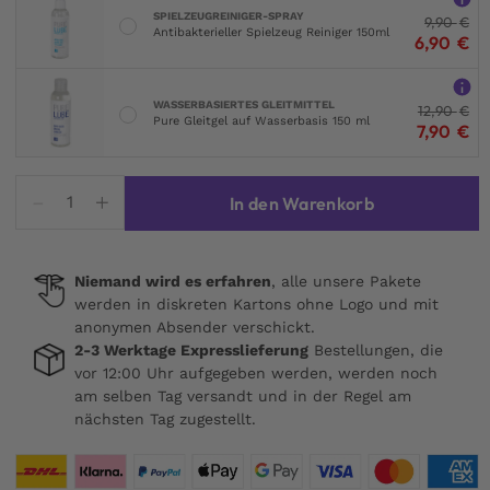
SPIELZEUGREINIGER-SPRAY
9,90
€
Antibakterieller Spielzeug Reiniger 150ml
6,90
€
WASSERBASIERTES GLEITMITTEL
12,90
€
Pure Gleitgel auf Wasserbasis 150 ml
7,90
€
Mancage
In den Warenkorb
16
Keuschheitskäfig
mit
Niemand wird es erfahren
, alle unsere Pakete
Harnröhrenstimulation
werden in diskreten Kartons ohne Logo und mit
Menge
anonymen Absender verschickt.
2-3 Werktage Expresslieferung
Bestellungen, die
vor 12:00 Uhr aufgegeben werden, werden noch
am selben Tag versandt und in der Regel am
nächsten Tag zugestellt.