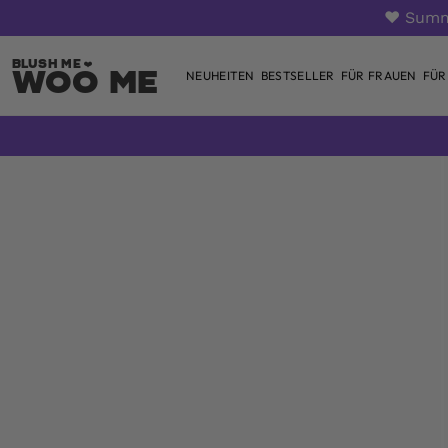
❤️ Summ
Woo Me
NEUHEITEN
BESTSELLER
FÜR FRAUEN
FÜR
Zum
Inhalt
springen