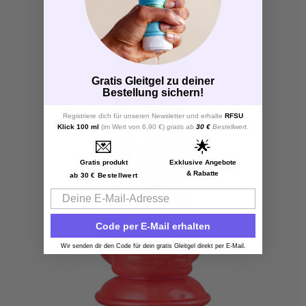
Gratis Gleitgel zu deiner
Bestellung sichern!
Registriere dich für unseren Newsletter und erhalte
RFSU
Klick 100 ml
(im Wert von 6,90 €)
gratis ab
30 €
Bestellwert.
💌
🌟
Gratis produkt
Exklusive Angebote
& Rabatte
ab 30 € Bestellwert
Email
Code per E-Mail erhalten
Wir senden dir den Code für dein gratis Gleitgel direkt per E-Mail.