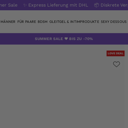
er Sale
✨ Express Lieferung mit DHL
📦 Diskrete Ve
 MÄNNER
FÜR PAARE
BDSM
GLEITGEL & INTIMPRODUKTE
SEXY DESSOUS
SUMMER SALE ❤️ BIS ZU -70%
LOVE DEAL