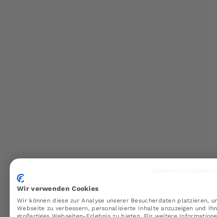
Datenschutzbesti
Wir verwenden Cookies
Wir können diese zur Analyse unserer Besucherdaten platzieren, u
Webseite zu verbessern, personalisierte Inhalte anzuzeigen und Ih
großartiges Webseiten-Erlebnis zu bieten. Für weitere Information