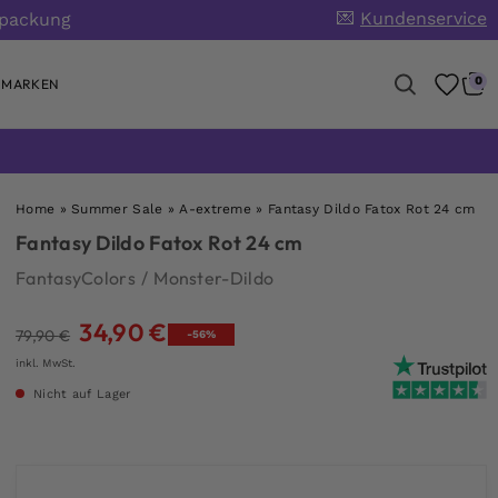
💌
Kundenservice
rpackung
0
MARKEN
Home
»
Summer Sale
»
A-extreme
»
Fantasy Dildo Fatox Rot 24 cm
Fantasy Dildo Fatox Rot 24 cm
FantasyColors
/
Monster-Dildo
34,90
€
Ursprünglicher
Aktueller
79,90
€
-56%
Preis
Preis
inkl. MwSt.
war:
ist:
Nicht auf Lager
79,90 €
34,90 €.