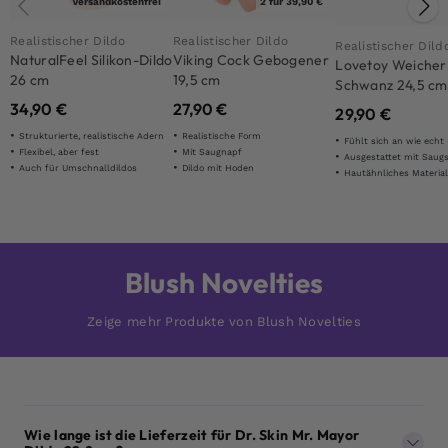
Versandkostenfrei
2 für 39,90 €
Realistischer Dildo
Realistischer Dildo
Realistischer Dild
NaturalFeel Silikon-Dildo
Viking Cock Gebogener
Lovetoy Weicher
26 cm
19,5 cm
Schwanz 24,5 cm
34,90
€
27,90
€
29,90
€
Strukturierte, realistische Adern
Realistische Form
Fühlt sich an wie echt
Flexibel, aber fest
Mit Saugnapf
Ausgestattet mit Saug
Auch für Umschnalldildos
Dildo mit Hoden
Hautähnliches Materia
Blush Novelties
Zeige mehr Produkte von Blush Novelties
Wie lange ist die Lieferzeit für Dr. Skin Mr. Mayor