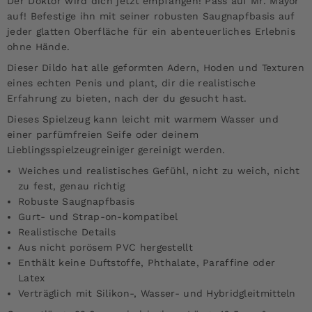
Der Doktor wird dich jetzt empfangen! Pass auf Mr. Mayor
auf! Befestige ihn mit seiner robusten Saugnapfbasis auf
jeder glatten Oberfläche für ein abenteuerliches Erlebnis
ohne Hände.
Dieser Dildo hat alle geformten Adern, Hoden und Texturen
eines echten Penis und plant, dir die realistische
Erfahrung zu bieten, nach der du gesucht hast.
Dieses Spielzeug kann leicht mit warmem Wasser und
einer parfümfreien Seife oder deinem
Lieblingsspielzeugreiniger gereinigt werden.
Weiches und realistisches Gefühl, nicht zu weich, nicht
zu fest, genau richtig
Robuste Saugnapfbasis
Gurt- und Strap-on-kompatibel
Realistische Details
Aus nicht porösem PVC hergestellt
Enthält keine Duftstoffe, Phthalate, Paraffine oder
Latex
Verträglich mit Silikon-, Wasser- und Hybridgleitmitteln