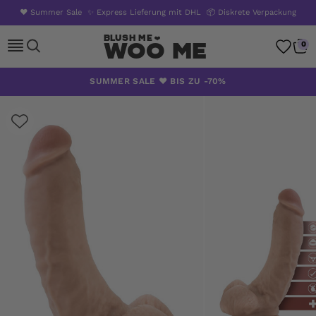
❤️ Summer Sale
✨ Express Lieferung mit DHL
📦 Diskrete Verpackung
Woo Me
0
Zum
SUMMER SALE ❤️ BIS ZU -70%
Inhalt
springen