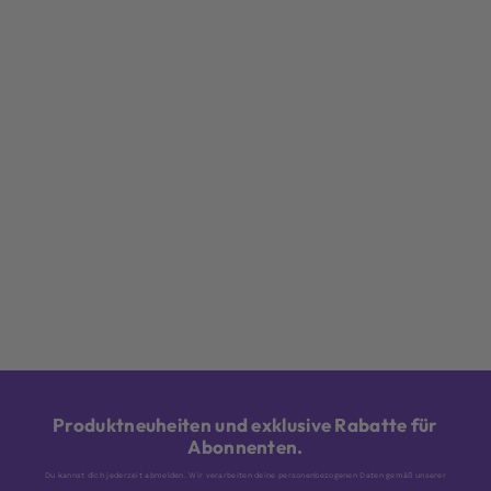
Produktneuheiten und exklusive Rabatte für
Abonnenten.
Du kannst dich jederzeit abmelden. Wir verarbeiten deine personenbezogenen Daten gemäß unserer