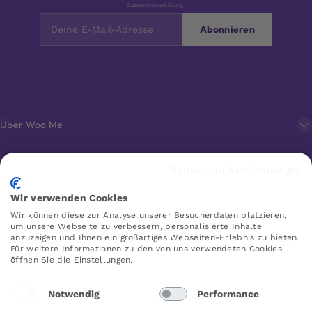
Datenschutzerklärung
.
Abonnieren
Über Woo Me
Kundenservice
Datenschutzbestimmungen
Wir verwenden Cookies
Favoriten
Wir können diese zur Analyse unserer Besucherdaten platzieren,
um unsere Webseite zu verbessern, personalisierte Inhalte
anzuzeigen und Ihnen ein großartiges Webseiten-Erlebnis zu bieten.
Für weitere Informationen zu den von uns verwendeten Cookies
öffnen Sie die Einstellungen.
WOO ME
Notwendig
Performance