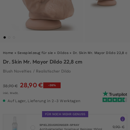
Home
»
Sexspielzeug für sie
»
Dildos
»
Dr. Skin Mr. Mayor Dildo 22,8 c
Dr. Skin Mr. Mayor Dildo 22,8 cm
Blush Novelties
/
Realistischer Dildo
28,90
€
Ursprünglicher
Aktueller
38,90
€
-26%
Preis
Preis
inkl. MwSt.
war:
ist:
Auf Lager, Lieferung in 2-3 Werktagen
38,90 €
28,90 €.
FÜR NOCH MEHR GENUSS
SPIELZEUGREINIGER-SPRAY
9,90
€
Antibakterieller Spielzeug Reiniger 150ml