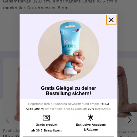
Gesamtlänge 22,8 cm, eindringbare Länge 16,5 cm &
maximaler Durchmesser 5 cm.
ÄHNLICHE PRODUKTE
-23%
Gratis Gleitgel zu deiner
Bestellung sichern!
Registriere dich für unseren Newsletter und erhalte
RFSU
Klick 100 ml
(im Wert von 6,90 €)
gratis ab
30 €
Bestellwert.
💌
🌟
Gratis produkt
Exklusive Angebote
& Rabatte
Realistischer Dildo
Realistischer Dildo
ab 30 € Bestellwert
Realistischer Dild
Ultra-Realistischer
Paul Triple Density Dildo