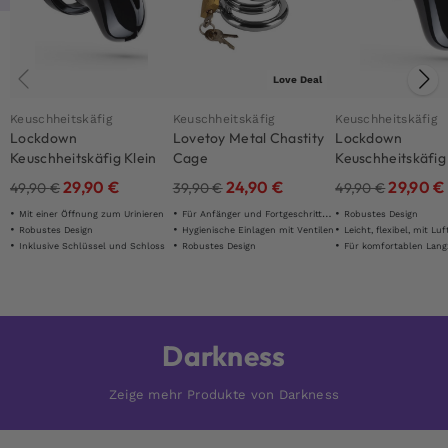
Love Deal
Keuschheitskäfig
Keuschheitskäfig
Keuschheitskäfig
Lockdown
Lovetoy Metal Chastity
Lockdown
Keuschheitskäfig Klein
Cage
Keuschheitskäfig
Medium
29,90
€
24,90
€
29,90
€
49,90
€
39,90
€
49,90
€
Mit einer Öffnung zum Urinieren
Für Anfänger und Fortgeschrittene
Robustes Design
Robustes Design
Hygienische Einlagen mit Ventilen
Leicht, flexibel, mit Lu
Inklusive Schlüssel und Schloss
Robustes Design
Für komfortablen Langzei
Darkness
Zeige mehr Produkte von Darkness