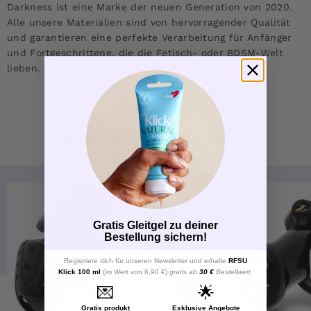
Darkness ist eine Marke der neuen Generation von 2020.
Alle unsere Materialien sind von hervorragender Qualität
und garantieren eine perfekte Verarbeitung für Anfänger
und Fortgeschrittene, die die Fetisch- oder BDSM-Welt
lieben.
ÄHNLICHE PRODUKTE
-48%
LOVE DEAL
Gratis Gleitgel zu deiner
Bestellung sichern!
Registriere dich für unseren Newsletter und erhalte
RFSU
Klick 100 ml
(im Wert von 6,90 €)
gratis ab
30 €
Bestellwert.
💌
🌟
Gratis produkt
Exklusive Angebote