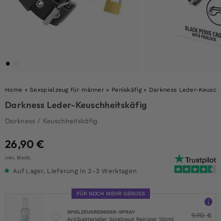
Home
»
Sexspielzeug für männer
»
Peniskäfig
»
Darkness Leder-Keuschh
Darkness Leder-Keuschheitskäfig
Darkness
/
Keuschheitskäfig
26,90
€
inkl. MwSt.
Auf Lager, Lieferung in 2-3 Werktagen
FÜR NOCH MEHR GENUSS
SPIELZEUGREINIGER-SPRAY
9,90
€
Antibakterieller Spielzeug Reiniger 150ml