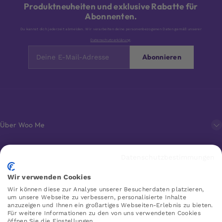
Produktneuheiten und exklusive Rabatte für
Abonnenten.
Du kannst dich jederzeit abmelden. Wir verarbeiten deine personenbezogenen Daten gemäß unserer
Datenschutzerklärung
.
Abonnieren
Über Woo Me
Kundenservice
Datenschutzbestimmungen
Wir verwenden Cookies
Favoriten
Wir können diese zur Analyse unserer Besucherdaten platzieren,
um unsere Webseite zu verbessern, personalisierte Inhalte
anzuzeigen und Ihnen ein großartiges Webseiten-Erlebnis zu bieten.
Für weitere Informationen zu den von uns verwendeten Cookies
öffnen Sie die Einstellungen.