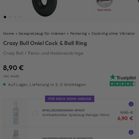
Home
»
Sexspielzeug für männer
»
Penisring
»
Cockring ohne Vibrator
Crazy Bull Oniel Cock & Ball Ring
Crazy Bull
/
Penis- und Hodensackringe
8,90
€
inkl. MwSt.
Auf Lager, Lieferung in 2-3 Werktagen
FÜR NOCH MEHR GENUSS
SPIELZEUGREINIGER-SPRAY
9,90
€
Antibakterieller Spielzeug Reiniger 150ml
6,90
€
WASSERBASIERTES GLEITMITTEL