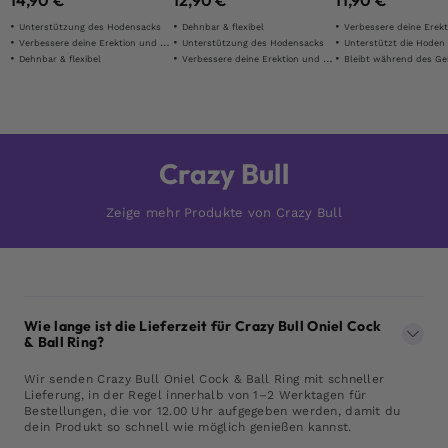
14,90
€
12,90
€
11,90
€
Unterstützung des Hodensacks
Dehnbar & flexibel
Verbessere deine Erektion u
Verbessere deine Erektion und Ausdauer
Unterstützung des Hodensacks
Unterstützt die Hoden
Dehnbar & flexibel
Verbessere deine Erektion und Ausdauer
Bleibt während des Gebrauchs an
Crazy Bull
Zeige mehr Produkte von Crazy Bull
Wie lange ist die Lieferzeit für Crazy Bull Oniel Cock
& Ball Ring?
Wir senden Crazy Bull Oniel Cock & Ball Ring mit schneller
Lieferung, in der Regel innerhalb von 1–2 Werktagen für
Bestellungen, die vor 12.00 Uhr aufgegeben werden, damit du
dein Produkt so schnell wie möglich genießen kannst.