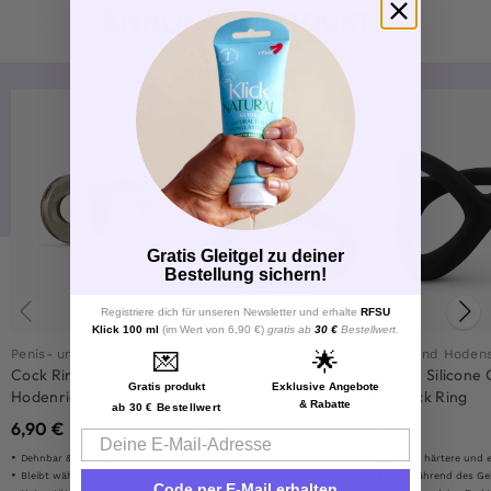
ÄHNLICHE PRODUKTE
Gratis Gleitgel zu deiner
Bestellung sichern!
Registriere dich für unseren Newsletter und erhalte
RFSU
Klick 100 ml
(im Wert von 6,90 €)
gratis ab
30 €
Bestellwert.
P
enis- und Hodensackringe
P
enis- und Hodensackringe
💌
🌟
Erektionsring für Penis &
Cock Ring und
Flexible Silicone
Gratis produkt
Exklusive Angebote
Hoden
Hodenriemen
Ball Sack Ring
& Rabatte
ab 30 € Bestellwert
7,90
€
6,90
€
8,90
€
Email
Dehnbar & flexibel
Stärkere, härtere und explosiv
Bleibt während des Gebrauchs an seinem Platz
Bleibt während des Gebrauchs an
Code per E-Mail erhalten