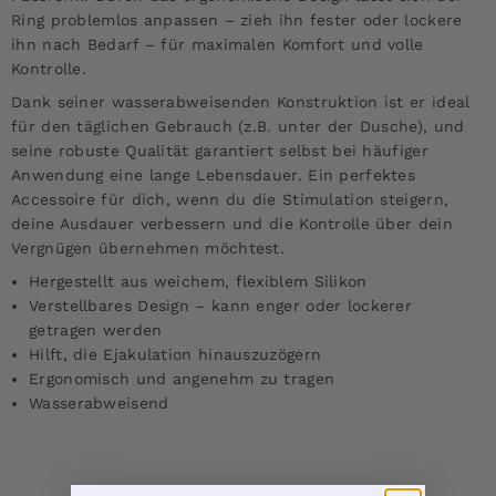
Ring problemlos anpassen – zieh ihn fester oder lockere
ihn nach Bedarf – für maximalen Komfort und volle
Kontrolle.
Dank seiner wasserabweisenden Konstruktion ist er ideal
für den täglichen Gebrauch (z.B. unter der Dusche), und
seine robuste Qualität garantiert selbst bei häufiger
Anwendung eine lange Lebensdauer. Ein perfektes
Accessoire für dich, wenn du die Stimulation steigern,
deine Ausdauer verbessern und die Kontrolle über dein
Vergnügen übernehmen möchtest.
Hergestellt aus weichem, flexiblem Silikon
Verstellbares Design – kann enger oder lockerer
getragen werden
Hilft, die Ejakulation hinauszuzögern
Ergonomisch und angenehm zu tragen
Wasserabweisend