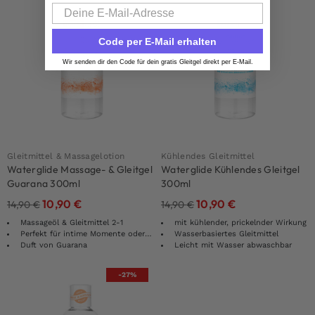
Email
Code per E-Mail erhalten
Wir senden dir den Code für dein gratis Gleitgel direkt per E-Mail.
Gleitmittel & Massagelotion
Kühlendes Gleitmittel
Waterglide Massage- & Gleitgel
Waterglide Kühlendes Gleitgel
Guarana 300ml
300ml
10,90
€
10,90
€
14,90
€
14,90
€
Massageöl & Gleitmittel 2-1
mit kühlender, prickelnder Wirkung
Perfekt für intime Momente oder Massagen
Wasserbasiertes Gleitmittel
Duft von Guarana
Leicht mit Wasser abwaschbar
-27%