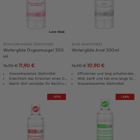
Love Deal
Stimulierendes Gleitmittel
Anal-Gleitmittel
Waterglide Orgasmusgel 300
Waterglide Anal 300ml
ml
11,90
€
10,90
€
14,90
€
14,90
€
Wasserbasiertes Gleitmittel
Effizientes und lang anhaltendes Gleitmittel
Erleichtert das Erreichen eines Orgasmus
Mild, sanft und hat eine lange Gleitwirkung
Macht dich sensibler für Berührungen
Wasserbasiertes Gleitmittel
-27%
-34%