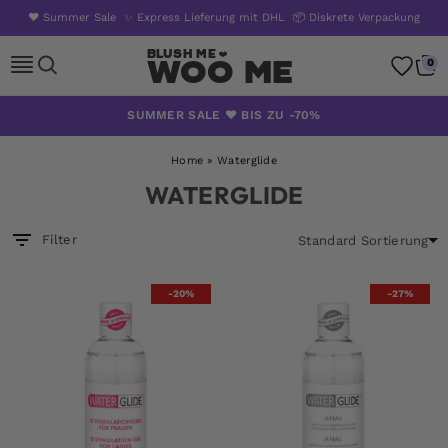
❤️ Summer Sale
✨ Express Lieferung mit DHL
📦 Diskrete Verpackung
Woo Me
0
Zum
SUMMER SALE ❤️ BIS ZU -70%
Inhalt
springen
Home
»
Waterglide
WATERGLIDE
Filter
-20%
-27%