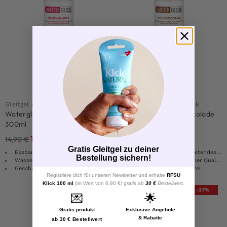
Gleitgel mit Kirschgeschmack
Gleitmittel mit Geschmack
Waterglide Fruchtige Kirsche
Waterglide Heiße Schokolade
300ml
300ml
10,90
€
10,90
€
14,90
€
14,90
€
Gratis Gleitgel zu deiner
Essbar, ideal für Oralsex
Effizientes und lang anhaltendes Gleitmittel
Bestellung sichern!
Wasserbasiertes Gleitmittel
Made in Germany mit hoher Qualität
Geschmack: Kirsche
Wasserbasiertes Gleitmittel
Registriere dich für unseren Newsletter und erhalte
RFSU
Klick 100 ml
(im Wert von 6,90 €)
gratis ab
30 €
Bestellwert.
-27%
-27%
💌
🌟
Gratis produkt
Exklusive Angebote
& Rabatte
ab 30 € Bestellwert