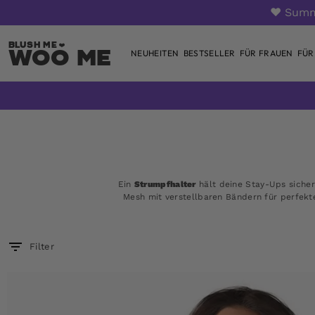
❤️ Summ
Woo Me
NEUHEITEN
BESTSELLER
FÜR FRAUEN
FÜR
Zum
Inhalt
springen
Ein
Strumpfhalter
hält deine Stay-Ups sicher 
Mesh mit verstellbaren Bändern für perfekte
Filter