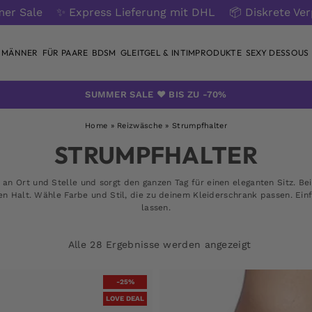
er Sale
✨ Express Lieferung mit DHL
📦 Diskrete Ve
 MÄNNER
FÜR PAARE
BDSM
GLEITGEL & INTIMPRODUKTE
SEXY DESSOUS
SUMMER SALE ❤️ BIS ZU -70%
Home
»
Reizwäsche
»
Strumpfhalter
STRUMPFHALTER
an Ort und Stelle und sorgt den ganzen Tag für einen eleganten Sitz. Bei
n Halt. Wähle Farbe und Stil, die zu deinem Kleiderschrank passen. Einfa
lassen.
Alle 28 Ergebnisse werden angezeigt
-25%
LOVE DEAL