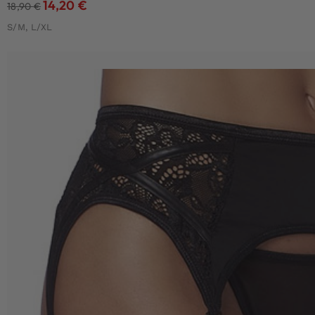
14,20
€
18,90
€
S/M, L/XL