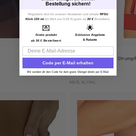
Bestellung sichern!
Registriere dich für unseren Newsletter und erhalte
RFSU
Klick 100 ml
(im Wert von 6,90 €)
gratis ab
30 €
Bestellwert.
💌
🌟
Gratis produkt
Exklusive Angebote
& Rabatte
ab 30 € Bestellwert
Email
Slip ouvert
Obsessive Dagmarie Strumpfh
Code per E-Mail erhalten
21,90
€
Wir senden dir den Code für dein gratis Gleitgel direkt per E-Mail.
31,90
€
XS/S, XL/XXL