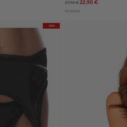
22,90
€
27,90
€
Onesize
-16%