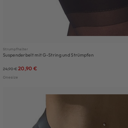
Strumpfhalter
Suspenderbelt mit G-String und Strümpfen
20,90
€
24,90
€
Onesize