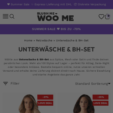
❤️ Summer Sale
✨ Express Lieferung mit DHL
📦 Diskrete Verpackung
Woo Me
0
Zum
SUMMER SALE ❤️ BIS ZU -70%
Inhalt
springen
Home
»
Reizwäsche
»
Unterwäsche & BH-Set
UNTERWÄSCHE & BH-SET
Wähle aus
Unterwäsche & BH-Set
aus Spitze, Mesh oder Satin und finde deinen
persönlichen Look. Mehr als 100 Styles auf Lager – perfekt für Alltag, Date-Night
oder besondere Anlässe. Bestelle bequem online, nutze unseren schnellen
Versand und erhalte deine Lieferung diskret direkt nach Hause. Sichere Bezahlung
und starke Angebote das ganze Jahr.
Filter
-31%
-35%
LOVE DEAL
LOVE DEAL