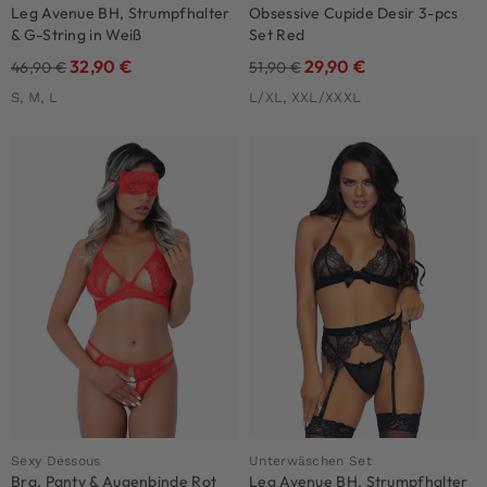
Leg Avenue BH, Strumpfhalter
Obsessive Cupide Desir 3-pcs
& G-String in Weiß
Set Red
32,90
€
29,90
€
46,90
€
51,90
€
S, M, L
L/XL, XXL/XXXL
Sexy Dessous
Unterwäschen Set
Bra, Panty & Augenbinde Rot
Leg Avenue BH, Strumpfhalter