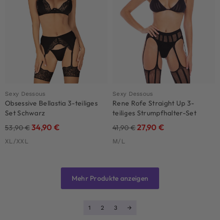
Sexy Dessous
Sexy Dessous
Obsessive Bellastia 3-teiliges
Rene Rofe Straight Up 3-
Set Schwarz
teiliges Strumpfhalter-Set
34,90
€
27,90
€
53,90
€
41,90
€
XL/XXL
M/L
Mehr Produkte anzeigen
1
2
3
→