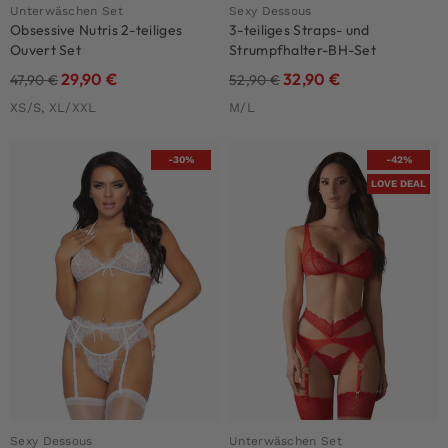
Unterwäschen Set
Sexy Dessous
Obsessive Nutris 2-teiliges
3-teiliges Straps- und
Ouvert Set
Strumpfhalter-BH-Set
29,90
€
32,90
€
47,90
€
52,90
€
XS/S, XL/XXL
M/L
-30%
-42%
LOVE DEAL
Sexy Dessous
Unterwäschen Set