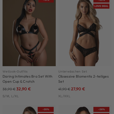
LOVE DEAL
Wetlook-Outfits
Unterwäschen Set
Daring Intimates Bra Set With
Obsessive Blomentis 2-teiliges
Open Cup & Crotch
Set
32,90
€
27,90
€
38,90
€
41,90
€
S/M, L/XL
XL/XXL
-35%
-26%