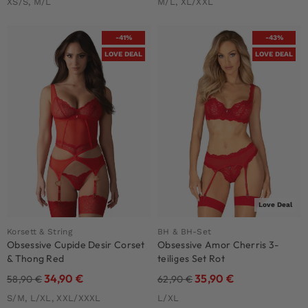
XS/S, M/L
M/L, XL/XXL
-41%
-43%
LOVE DEAL
LOVE DEAL
Love Deal
Korsett & String
BH & BH-Set
Obsessive Cupide Desir Corset
Obsessive Amor Cherris 3-
& Thong Red
teiliges Set Rot
34,90
€
35,90
€
58,90
€
62,90
€
S/M, L/XL, XXL/XXXL
L/XL