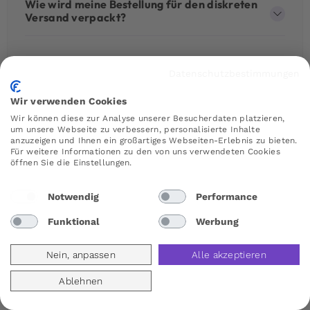
Wie wird meine Bestellung für den diskreten
Versand verpackt?
Wie schnell wird meine Bestellung versendet?
Datenschutzbestimmungen
Wir verwenden Cookies
Wir können diese zur Analyse unserer Besucherdaten platzieren,
um unsere Webseite zu verbessern, personalisierte Inhalte
anzuzeigen und Ihnen ein großartiges Webseiten-Erlebnis zu bieten.
Für weitere Informationen zu den von uns verwendeten Cookies
So findest du deine perfekte Größe
öffnen Sie die Einstellungen.
Starte mit deiner gewohnten BH-Größe und wirf
anschließend einen Blick auf die Größentabelle in
Notwendig
Performance
der Produktbeschreibung. Das Unterbrustband
Funktional
Werbung
sollte gerade am Rücken sitzen, die Cups flach
aufliegen, ohne einzuschneiden. Passe die Träger
an, bis sich der Halt gleichmäßig anfühlt. Probierst
Nein, anpassen
Alle akzeptieren
du Unterwäsche & BH-Set zu Hause an, zieh ein
Ablehnen
dünnes T-Shirt darüber, um zu sehen, wie alles
unter Kleidung wirkt. Schwankst du zwischen zwei