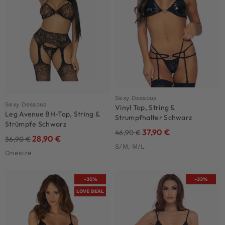
Sexy Dessous
Sexy Dessous
Vinyl Top, String &
Leg Avenue BH-Top, String &
Strumpfhalter Schwarz
Strümpfe Schwarz
37,90
€
46,90
€
28,90
€
36,90
€
S/M, M/L
Onesize
-35%
-33%
LOVE DEAL