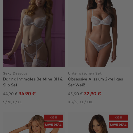
Sexy Dessous
Unterwäschen Set
Daring Intimates Be Mine BH &
Obsessive Alissium 2-teiliges
Slip Set
Set Weiß
34,90
€
32,90
€
44,90
€
45,90
€
S/M, L/XL
XS/S, XL/XXL
-33%
-33%
LOVE DEAL
LOVE DEAL