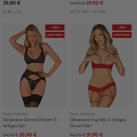
35,90
€
29,90
€
44,90
€
S/M, L/XL
XS/S, M/L, XL/XXL
-35%
-32%
LOVE DEAL
LOVE DEAL
Sexy Dessous
Sexy Dessous
Obsessive Donna Dream 3-
Obsessive Ingridia 2-teiliges
teiliges Set
Ouvert Set
35,90
€
31,90
€
54,90
€
46,90
€