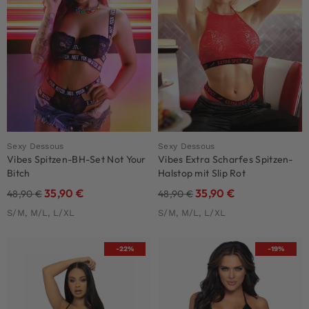
Sexy Dessous
Sexy Dessous
Vibes Spitzen-BH-Set Not Your
Vibes Extra Scharfes Spitzen-
Bitch
Halstop mit Slip Rot
35,90
€
35,90
€
48,90
€
48,90
€
S/M, M/L, L/XL
S/M, M/L, L/XL
-22%
-19%