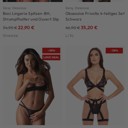
Sexy Dessous
Sexy Dessous
Baci Lingerie Spitzen-BH,
Obsessive Frivolla 4-teiliges Set
Strumpfhalter und Ouvert Slip
Schwarz
2-teilig in Rot
22,90
€
35,20
€
34,90
€
46,90
€
Onesize
L/XL
-38%
-38%
LOVE DEAL