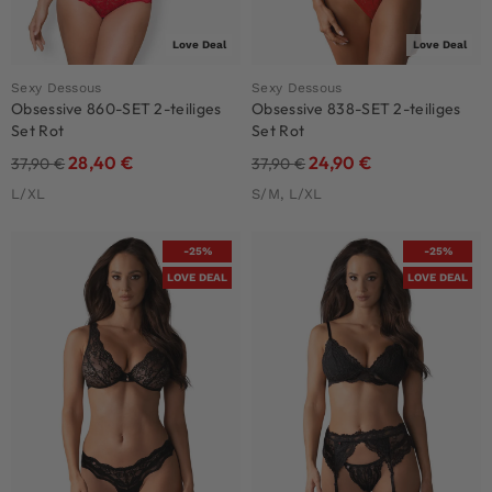
Love Deal
Love Deal
Sexy Dessous
Sexy Dessous
Obsessive 860-SET 2-teiliges
Obsessive 838-SET 2-teiliges
Set Rot
Set Rot
28,40
€
24,90
€
37,90
€
37,90
€
L/XL
S/M, L/XL
-25%
-25%
LOVE DEAL
LOVE DEAL