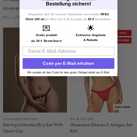
Bestellung sichern!
25,90
€
28,40
€
30,90
€
37,90
€
Registriere dich für unseren Newsletter und erhalte
RFSU
M/L, L/XL
S/M, L/XL
Klick 100 ml
(im Wert von 6,90 €)
gratis ab
30 €
Bestellwert.
💌
🌟
-33%
Gratis produkt
Exklusive Angebote
& Rabatte
LOVE DEAL
ab 30 € Bestellwert
Email
Code per E-Mail erhalten
Wir senden dir den Code für dein gratis Gleitgel direkt per E-Mail.
Love Deal
Unterwäschen Set
BH & BH-Set
Daring Intimates Bra Set With
Obsessive Elianes 2-teiliges Set
Open Cup
Rot