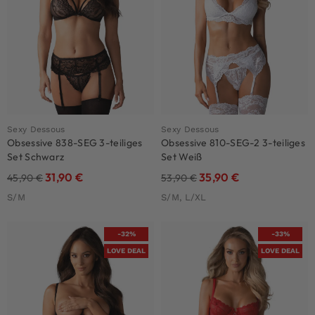
Sexy Dessous
Sexy Dessous
Obsessive 838-SEG 3-teiliges
Obsessive 810-SEG-2 3-teiliges
Set Schwarz
Set Weiß
31,90
€
35,90
€
45,90
€
53,90
€
S/M
S/M, L/XL
-32%
-33%
LOVE DEAL
LOVE DEAL