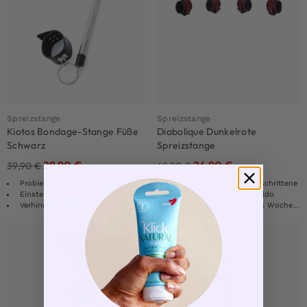
Spreizstange
Spreizstange
Kiotos Bondage-Stange Füße
Diabolique Dunkelrote
Schwarz
Spreizstange
29,90
€
26,90
€
39,90
€
49,90
€
Probiere neue Stellungen aus
Für Anfänger und Fortgeschrittene
Einstellbare BDSM-Fesseln
Mit herausnehmbarem Dildo
Verhindert Bewegungen
Perfekt für ein verruchtes Wochenende!
-25%