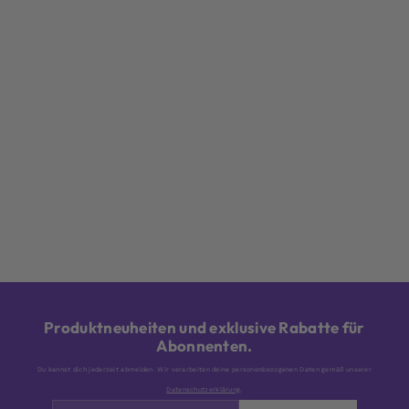
Produktneuheiten und exklusive Rabatte für
Abonnenten.
Du kannst dich jederzeit abmelden. Wir verarbeiten deine personenbezogenen Daten gemäß unserer
Datenschutzerklärung
.