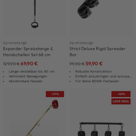
Spreizstange
Spreizstange
Expander Spreizstange &
Strict Deluxe Rigid Spreader
Handschellen Set 68 cm
Bar
69,90
€
59,90
€
129,90
€
99,90
€
Länge verstellbar bis 90 cm
Robuste Konstruktion
Verhindert Bewegungen
Einfach anzubringen und anzupassen
Abnehmbare Fesseln
Für deine BDSM-Fantasien
-27%
-40%
LOVE DEAL