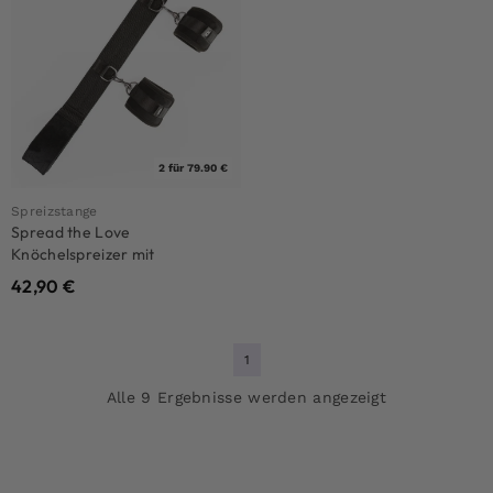
2 für 79.90 €
Spreizstange
Spread the Love
Knöchelspreizer mit
Handfesseln
42,90
€
1
Alle 9 Ergebnisse werden angezeigt