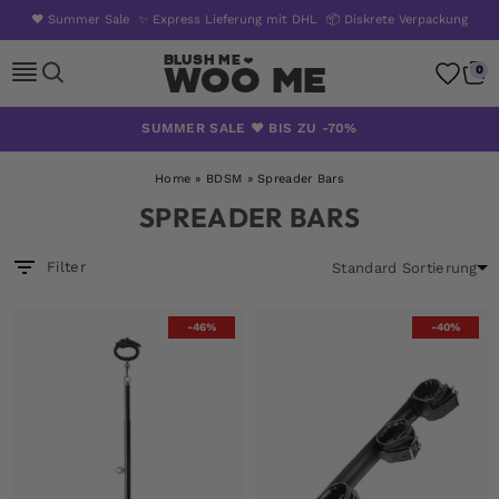
❤️ Summer Sale
✨ Express Lieferung mit DHL
📦 Diskrete Verpackung
Woo Me
0
Zum
SUMMER SALE ❤️ BIS ZU -70%
Inhalt
springen
Home
»
BDSM
»
Spreader Bars
SPREADER BARS
Filter
-46%
-40%