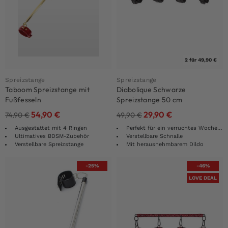
2 für 49,90 €
Spreizstange
Spreizstange
Taboom Spreizstange mit
Diabolique Schwarze
Fußfesseln
Spreizstange 50 cm
54,90
€
29,90
€
74,90
€
49,90
€
Ausgestattet mit 4 Ringen
Perfekt für ein verruchtes Wochenende!
Ultimatives BDSM-Zubehör
Verstellbare Schnalle
Verstellbare Spreizstange
Mit herausnehmbarem Dildo
-25%
-46%
LOVE DEAL