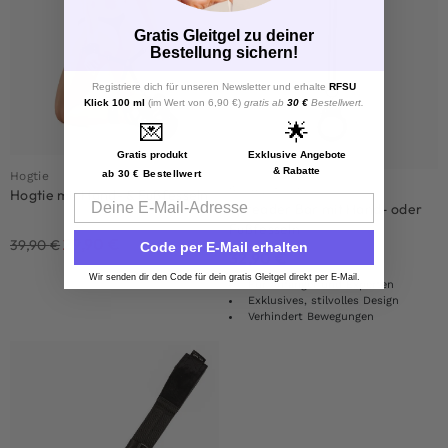
Gratis Gleitgel zu deiner
Bestellung sichern!
Registriere dich für unseren Newsletter und erhalte
RFSU
Klick 100 ml
(im Wert von 6,90 €)
gratis ab
30 €
Bestellwert.
💌
🌟
Gratis produkt
Exklusive Angebote
& Rabatte
ab 30 € Bestellwert
Hogtie
Spreizstange
Hogtie mit Hand- & Fußfesseln
Email
Spreader Bar mit Hand- oder
Fußfesseln
29,90
€
39,90
€
Code per E-Mail erhalten
32,90
€
Wir senden dir den Code für dein gratis Gleitgel direkt per E-Mail.
Für Anfänger und Experten
Exklusives, stilvolles Design
Verhindert Bewegungen