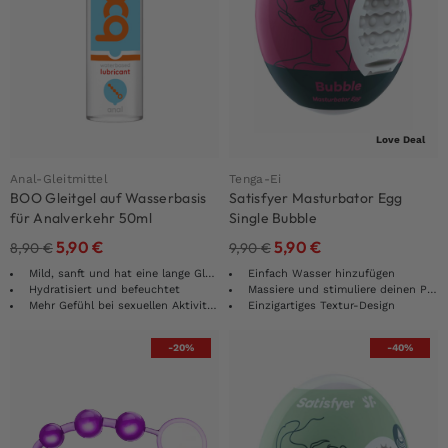
Love Deal
Anal-Gleitmittel
Tenga-Ei
BOO Gleitgel auf Wasserbasis
Satisfyer Masturbator Egg
für Analverkehr 50ml
Single Bubble
5,90
€
5,90
€
8,90
€
9,90
€
Mild, sanft und hat eine lange Gleitwirkung
Einfach Wasser hinzufügen
Hydratisiert und befeuchtet
Massiere und stimuliere deinen Penis
Mehr Gefühl bei sexuellen Aktivitäten
Einzigartiges Textur-Design
-20%
-40%