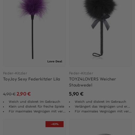
Love Deal
Feder-Kitzler
Feder-Kitzler
ToyJoy Sexy Federkitzler Lila
TOYZ4LOVERS Weicher
Staubwedel
2,90
€
5,90
€
4,90
€
Weich und diskret im Gebrauch
Weich und diskret im Gebrauch
Klein und diskret für freche Spiele
Verlängert das Vergnügen und erhöht die Erregung
Für maximales Vergnügen mit verbundenen Augen verwenden
Für maximales Vergnügen mit verbundenen Augen verwenden
-43%