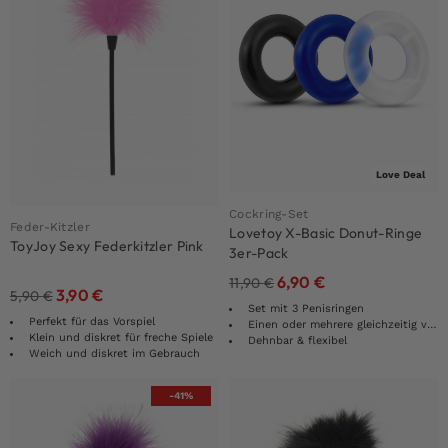
Love Deal
Cockring-Set
Feder-Kitzler
Lovetoy X-Basic Donut-Ringe
ToyJoy Sexy Federkitzler Pink
3er-Pack
6,90
€
11,90
€
3,90
€
5,90
€
Set mit 3 Penisringen
Perfekt für das Vorspiel
Einen oder mehrere gleichzeitig verwenden
Klein und diskret für freche Spiele
Dehnbar & flexibel
Weich und diskret im Gebrauch
-41%