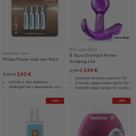
Love Deal
Mini-Analdildo
Batterien AAA
B Yours Dreifach Perlen
Philips Power AAA 4er-Pack
Analplug Lila
3,90
€
6,90
€
2,90
€
3,90
€
Schlanke Verankerungsbasis für mehr Komfort
Enthält 4 AAA-Batterien
Schmale, abgerundete Spitze für leichtes Einführen
Verlängert die Lebensdauer von Sexspielzeug
Perlenförmiges Design für zusätzliche Stimulation
-34%
-40%