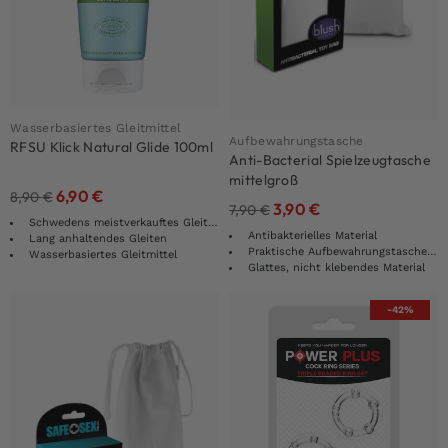
Wasserbasiertes Gleitmittel
Aufbewahrungstasche
RFSU Klick Natural Glide 100ml
Anti-Bacterial Spielzeugtasche
mittelgroß
6,90
€
8,90
€
3,90
€
7,90
€
Schwedens meistverkauftes Gleitmittel
Antibakterielles Material
Lang anhaltendes Gleiten
Praktische Aufbewahrungstasche mit Zugband
Wasserbasiertes Gleitmittel
Glattes, nicht klebendes Material
-42%