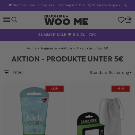
❤️ Summer Sale
✨ Express Lieferung mit DHL
📦 Diskrete Verpackung
Woo Me
0
Zum
SUMMER SALE ❤️ BIS ZU -70%
Inhalt
springen
Home
»
Angebote
»
Aktion - Produkte unter 5€
AKTION - PRODUKTE UNTER 5€
Filter
-22%
-51%