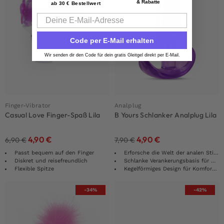
& Rabatte
ab 30 € Bestellwert
Email
Code per E-Mail erhalten
Wir senden dir den Code für dein gratis Gleitgel direkt per E-Mail.
Finger-Vibrator
Analplug
Casual Love Finger-Spaß Lila
B Yours Schlanker Analplug Lila
4,90
€
4,90
€
6,90
€
7,90
€
Passt bequem auf den Finger
Erforsche die Welt der analen Stimulation
Diskret und reisefreundlich
Schlanke Verankerungsbasis für mehr Komfort
Flexible Spitze
Kegelförmiges Design für Komfort und Stabilität
-34%
-42%