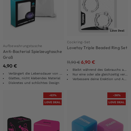
Love Deal
Cockring-Set
Aufbewahrungstasche
Lovetoy Triple Beaded Ring Set
Anti-Bacterial Spielzeugtasche
Groß
6,90
€
11,90
€
4,90
€
Bleibt während des Gebrauchs an seinem Platz
Verlängert die Lebensdauer von Spielzeugen
Nur eine oder alle gleichzeitig verwenden
Glattes, nicht klebendes Material
Verbessere deine Erektion und Ausdauer
Diskretes und schlichtes Design
-63%
-36%
LOVE DEAL
LOVE DEAL