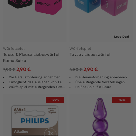
Love Deal
Würfelspiel
Würfelspiel
Tease & Please Liebeswürfel
ToyJoy Liebeswürfel
Kama Sutra
2,90
€
2,90
€
7,90
€
4,50
€
Die Herausforderung annehmen
Die Herausforderung annehmen
Ermöglicht das Ausleben von Fantasien
Übe aufregende Sexstellungen
Würfelspiel mit aufregenden Sexstellungen
Heißes Spiel für Paare
-26%
-43%