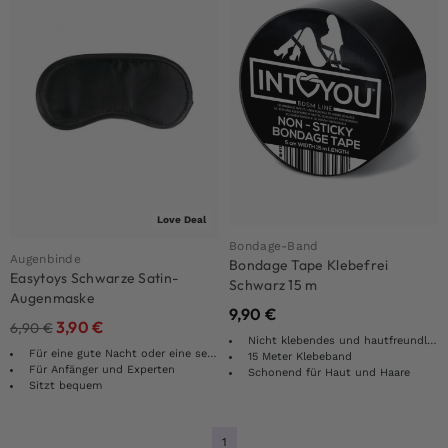
Love Deal
Bondage-Band
Augenbinde
Bondage Tape Klebefrei
Easytoys Schwarze Satin-
Schwarz 15 m
Augenmaske
9,90
€
3,90
€
6,90
€
Nicht klebendes und hautfreundliches Vinyl
Für eine gute Nacht oder eine sexy Aktion
15 Meter Klebeband
Für Anfänger und Experten
Schonend für Haut und Haare
Sitzt bequem
1